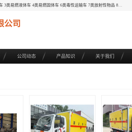
提供1——9类危险品运输车辆： 1类炸药雷管车 2类易燃气瓶车 3类易燃液体车 4类易燃固体车 6类毒性运输车 7类放射性物品 8类腐蚀性物品 9类杂项类物品 各类底盘，品种齐全。厂家直供，品质保证。 公告品种环保齐全，上牌无忧。 全国可送货上门，可分期，可*，可包牌。 详情可咨询: *（微信同号）
限公司
公司动态
产品知识
关于我们