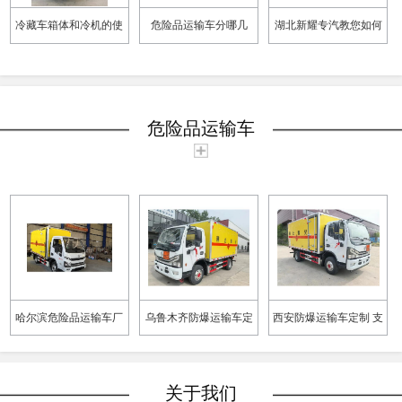
冷藏车箱体和冷机的使
危险品运输车分哪几
湖北新耀专汽教您如何
用误区
类？爆破车属哪一类？
选购气瓶运输车
湖北新耀专用车为您详
危险品运输车
细解答
哈尔滨危险品运输车厂
乌鲁木齐防爆运输车定
西安防爆运输车定制 支
家 支持定制采购
制 支持定制采购
持定制采购
关于我们