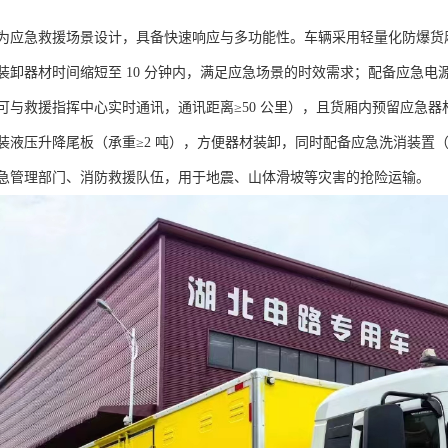
应急救援场景设计，具备快速响应与多功能性。车辆采用轻量化防爆货厢（6mm
装卸器材时间缩短至 10 分钟内，满足应急场景的时效需求；配备应急电源
可与救援指挥中心实时通讯，通讯距离≥50 公里），且货厢内预留应急
装液压升降尾板（承重≥2 吨），方便器材装卸，同时配备应急洗消装置
急管理部门、消防救援队伍，用于地震、山体滑坡等灾害的抢险运输。​