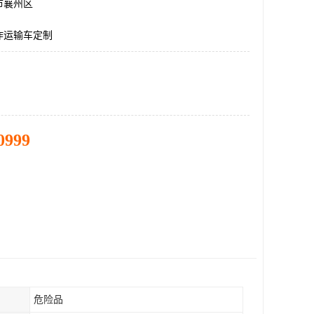
市襄州区
炸运输车定制
0999
危险品