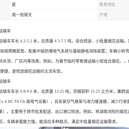
是
售卖地区
周一到周天
产地
输车​
车车长 4.2-5.2 米，总质量 4.5-7.5 吨，适合短途、小批量烟花运输。
壁粘贴阻燃橡胶垫，配备中级防爆电气系统与基础静电消除装置；车辆小转弯半
点补货、厂区内等场景。例如，为春节临时零售摊运输小型组合烟花、，
，维护便捷，是短途烟花运输的主流车型。​
输车​
车车长 6.8-9.6 米，总质量 12-25 吨，货厢容积 15-25 立方米
x d IIC T6 Gb 级电气设备），且安装空气悬架与液力缓速器，减
500 公里），主要用于跨市批发配送、出口港口短途。例如，将湖南浏阳的
区，车辆承载能力强，能适应多种路况，满足中批量烟花运输需求。​