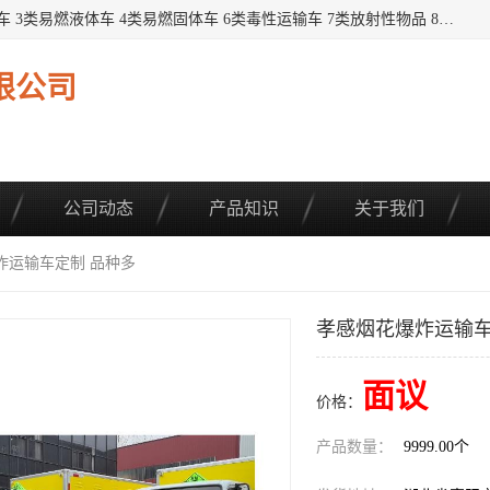
提供1——9类危险品运输车辆： 1类炸药雷管车 2类易燃气瓶车 3类易燃液体车 4类易燃固体车 6类毒性运输车 7类放射性物品 8类腐蚀性物品 9类杂项类物品 各类底盘，品种齐全。厂家直供，品质保证。 公告品种环保齐全，上牌无忧。 全国可送货上门，可分期，可*，可包牌。 详情可咨询: *（微信同号）
限公司
公司动态
产品知识
关于我们
炸运输车定制 品种多
孝感烟花爆炸运输车
面议
价格：
产品数量：
9999.00个