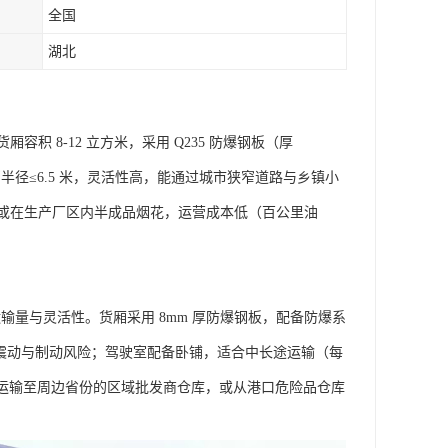
全国
湖北
货厢容积 8-12 立方米，采用 Q235 防爆钢板（厚
径≤6.5 米，灵活性高，能通过城市狭窄道路与乡镇小
或在生产厂区内半成品烟花，运营成本低（百公里油
，兼顾运输量与灵活性。货厢采用 8mm 厚防爆钢板，配备防爆系
少行驶震动与制动风险；驾驶室配备卧铺，适合中长途运输（每
烟花运输至周边省份的区域批发商仓库，或从港口危险品仓库