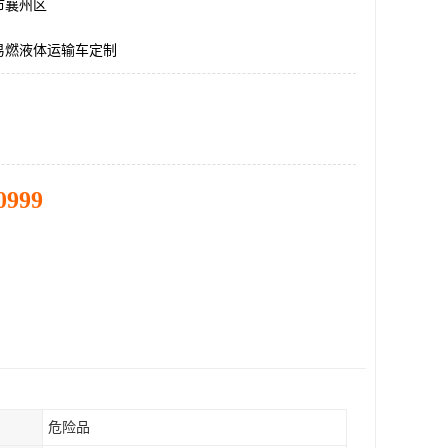
市襄州区
易燃液体运输车定制
0999
危险品