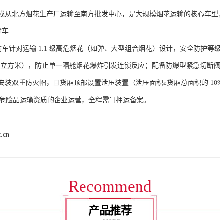
或从北方烟花生产厂运输至南方批发中心，是大规模烟花运输的核心车型，
车​
运输车针对运输 1.1 级高危烟花（如弹、大型组合烟花）设计，安全防护等
5 立方米），防止单一隔舱烟花爆炸引发连锁反应；配备防爆型紧急切断阀
安装双重防火帽，且货厢顶部设置泄压装置（泄压面积≥货厢总面积的 1
1 项危险品运输资质的企业运营，全程需门押运备案。​
c.cn
Recommend
产品推荐