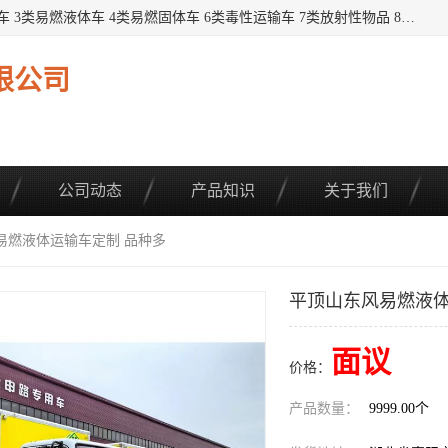
提供1——9类危险品运输车辆： 1类炸药雷管车 2类易燃气瓶车 3类易燃液体车 4类易燃固体车 6类毒性运输车 7类放射性物品 8类腐蚀性物品 9类杂项类物品 各类底盘，品种齐全。厂家直供，品质保证。 公告品种环保齐全，上牌无忧。 全国可送货上门，可分期，可*，可包牌。 详情可咨询: *（微信同号）
限公司
公司动态
产品知识
关于我们
易燃液体运输车定制 品种多
平顶山东风易燃液体
面议
价格：
产品数量：
9999.00个