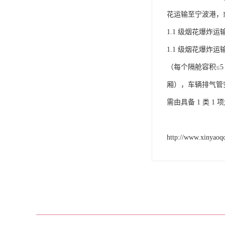
花运输至宁波港，
1.1 级烟花爆炸运输
1.1 级烟花爆炸
（每个隔舱容积≤
厢），车辆排气管
需由具备 1 类 
http://www.xinyaoq