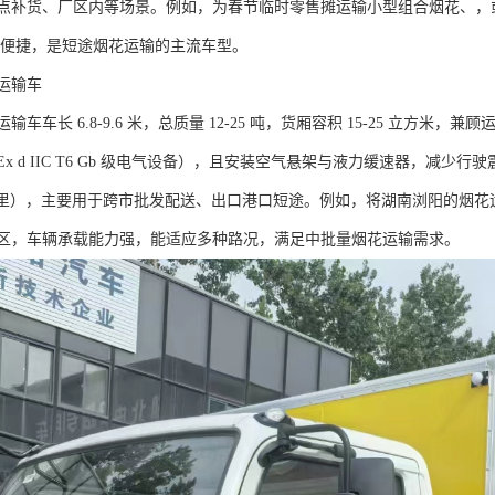
点补货、厂区内等场景。例如，为春节临时零售摊运输小型组合烟花、，
，维护便捷，是短途烟花运输的主流车型。​
输车​
车车长 6.8-9.6 米，总质量 12-25 吨，货厢容积 15-25 立方米
x d IIC T6 Gb 级电气设备），且安装空气悬架与液力缓速器，减
500 公里），主要用于跨市批发配送、出口港口短途。例如，将湖南浏阳的
区，车辆承载能力强，能适应多种路况，满足中批量烟花运输需求。​