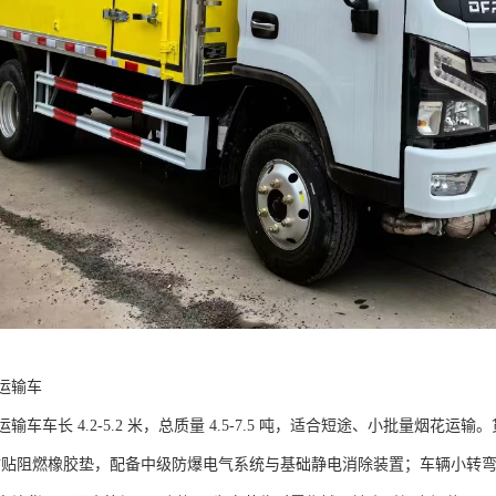
输车​
车车长 4.2-5.2 米，总质量 4.5-7.5 吨，适合短途、小批量烟花运输。
壁粘贴阻燃橡胶垫，配备中级防爆电气系统与基础静电消除装置；车辆小转弯半