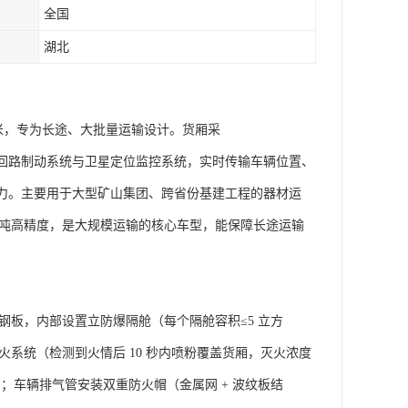
全国
湖北
0 立方米，专为长途、大批量运输设计。货厢采
装多回路制动系统与卫星定位监控系统，实时传输车辆位置、
载能力。主要用于大型矿山集团、跨省份基建工程的器材运
0 吨高精度，是大规模运输的核心车型，能保障长途运输
钢板，内部设置立防爆隔舱（每个隔舱容积≤5 立方
火系统（检测到火情后 10 秒内喷粉覆盖货厢，灭火浓度
击力；车辆排气管安装双重防火帽（金属网 + 波纹板结