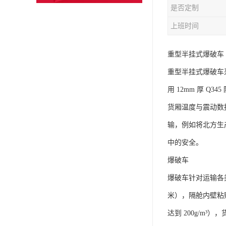
是否定制
上班时间
重型半挂式爆破车​
重型半挂式爆破车采用
用 12mm 厚 
货厢温度与震动数
输，例如将北方生
中的安全。​
爆破车​
爆破车针对运输各
米），隔舱内壁粘
达到 200g/m