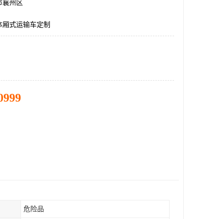
市襄州区
体厢式运输车定制
0999
危险品