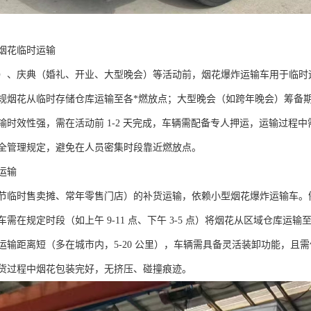
烟花临时运输​
）、庆典（婚礼、开业、大型晚会）等活动前，烟花爆炸运输车用于临时
规烟花从临时存储仓库运输至各*燃放点；大型晚会（如跨年晚会）筹备
输时效性强，需在活动前 1-2 天完成，车辆需配备专人押运，运输过程
全管理规定，避免在人员密集时段靠近燃放点。​
输​
节临时售卖摊、常年零售门店）的补货运输，依赖小型烟花爆炸运输车。
需在规定时段（如上午 9-11 点、下午 3-5 点）将烟花从区域仓库运输
运输距离短（多在城市内，5-20 公里），车辆需具备灵活装卸功能，且
货过程中烟花包装完好，无挤压、碰撞痕迹。​