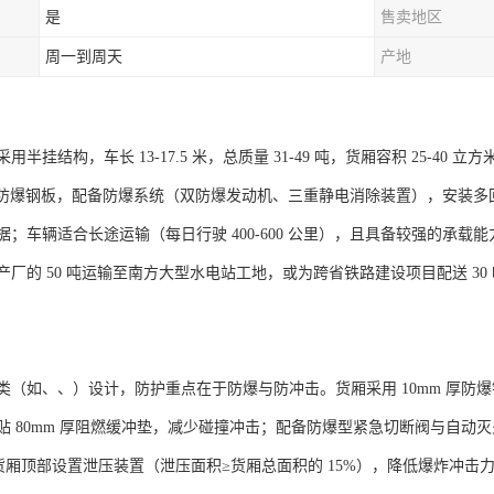
是
售卖地区
周一到周天
产地
半挂结构，车长 13-17.5 米，总质量 31-49 吨，货厢容积 25-4
Q345 防爆钢板，配备防爆系统（双防爆发动机、三重静电消除装置），安
据；车辆适合长途运输（每日行驶 400-600 公里），且具备较强的承
产厂的 50 吨运输至南方大型水电站工地，或为跨省铁路建设项目配送 3
类（如、、）设计，防护重点在于防爆与防冲击。货厢采用 10mm 厚防爆
贴 80mm 厚阻燃缓冲垫，减少碰撞冲击；配备防爆型紧急切断阀与自动灭
³），货厢顶部设置泄压装置（泄压面积≥货厢总面积的 15%），降低爆炸冲