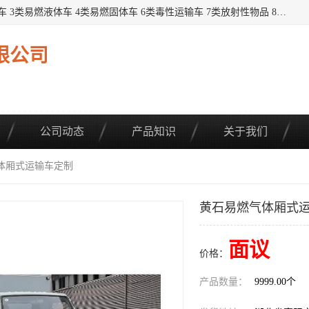
提供1——9类危险品运输车辆： 1类炸药雷管车 2类易燃气瓶车 3类易燃液体车 4类易燃固体车 6类毒性运输车 7类放射性物品 8类腐蚀性物品 9类杂项类物品 各类底盘，品种齐全。厂家直供，品质保证。 公告品种环保齐全，上牌无忧。 全国可送货上门，可分期，可*，可包牌。 详情可咨询: *（微信同号）
限公司
公司动态
产品知识
关于我们
气体厢式运输车定制
黄石易燃气体厢式
面议
价格：
产品数量：
9999.00个