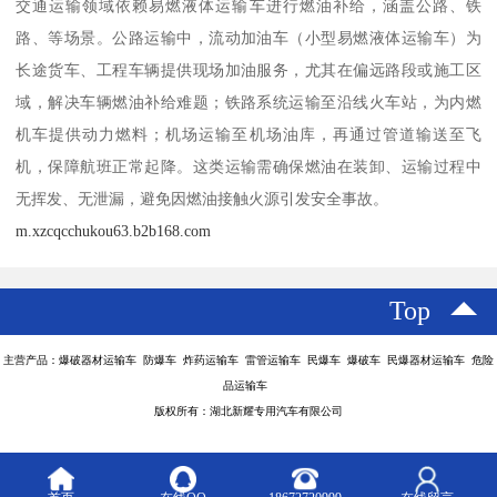
交通运输领域依赖易燃液体运输车进行燃油补给，涵盖公路、铁
路、等场景。公路运输中，流动加油车（小型易燃液体运输车）为
长途货车、工程车辆提供现场加油服务，尤其在偏远路段或施工区
域，解决车辆燃油补给难题；铁路系统运输至沿线火车站，为内燃
机车提供动力燃料；机场运输至机场油库，再通过管道输送至飞
机，保障航班正常起降。这类运输需确保燃油在装卸、运输过程中
无挥发、无泄漏，避免因燃油接触火源引发安全事故。​
m.xzcqcchukou63.b2b168.com
Top
主营产品：爆破器材运输车 防爆车 炸药运输车 雷管运输车 民爆车 爆破车 民爆器材运输车 危险
品运输车
版权所有：湖北新耀专用汽车有限公司