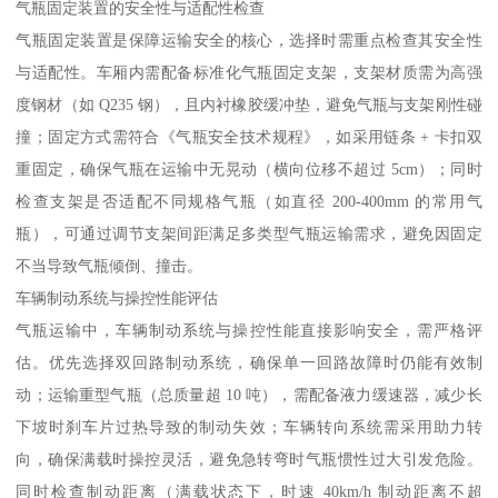
气瓶固定装置的安全性与适配性检查​
气瓶固定装置是保障运输安全的核心，选择时需重点检查其安全性
与适配性。车厢内需配备标准化气瓶固定支架，支架材质需为高强
度钢材（如 Q235 钢），且内衬橡胶缓冲垫，避免气瓶与支架刚性碰
撞；固定方式需符合《气瓶安全技术规程》，如采用链条 + 卡扣双
重固定，确保气瓶在运输中无晃动（横向位移不超过 5cm）；同时
检查支架是否适配不同规格气瓶（如直径 200-400mm 的常用气
瓶），可通过调节支架间距满足多类型气瓶运输需求，避免因固定
不当导致气瓶倾倒、撞击。​
车辆制动系统与操控性能评估​
气瓶运输中，车辆制动系统与操控性能直接影响安全，需严格评
估。优先选择双回路制动系统，确保单一回路故障时仍能有效制
动；运输重型气瓶（总质量超 10 吨），需配备液力缓速器，减少长
下坡时刹车片过热导致的制动失效；车辆转向系统需采用助力转
向，确保满载时操控灵活，避免急转弯时气瓶惯性过大引发危险。
同时检查制动距离（满载状态下，时速 40km/h 制动距离不超