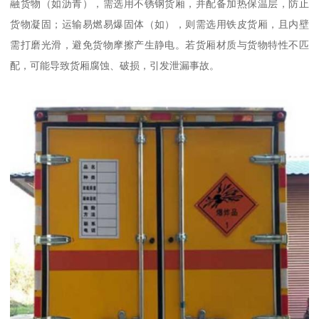
融货物（如沥青），需选用不锈钢货厢，并配备加热保温层，防止
货物凝固；运输易燃易爆固体（如），则需选用铁皮货厢，且内壁
需打磨光滑，避免货物摩擦产生静电。若货厢材质与货物特性不匹
配，可能导致货厢腐蚀、破损，引发泄漏事故。​