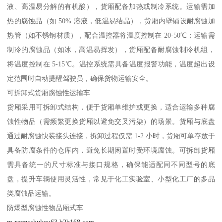
液、高温易分解的有机酸），货厢配备加热或制冷系统。运输需加
热的腐蚀品（如 50% 溶液，低温易结晶），货厢内壁铺设耐腐蚀加
热管（如不锈钢材质），配合温控器将温度控制在 20-50℃；运输需
制冷的腐蚀品（如冰，高温易挥发），货厢配备耐腐蚀制冷机组，
将温度控制在 5-15℃。温控系统需具备温度报警功能，温度超出设
定范围时自动提醒驾驶员，确保货物运输安全。​
可拆卸式货厢腐蚀性运输车​
货厢采用可拆卸式结构，便于货厢单维护或更换，适合运输多种腐
蚀性物品（需频繁更换货厢以避免交叉污染）的场景。货厢与底盘
通过耐腐蚀快装接头连接，拆卸过程仅需 1-2 小时，货厢可单存放于
具备防腐条件的仓库内，避免长期闲置时受环境腐蚀。可拆卸货厢
需具备统一的尺寸标准与接口规格，确保能适配同不同型号的底
盘，提升车辆使用灵活性，常见于化工实验室、小型化工厂的多品
类腐蚀品运输。​
防爆型腐蚀性物品厢式车​
m.xzcqcchukou63.b2b168.com