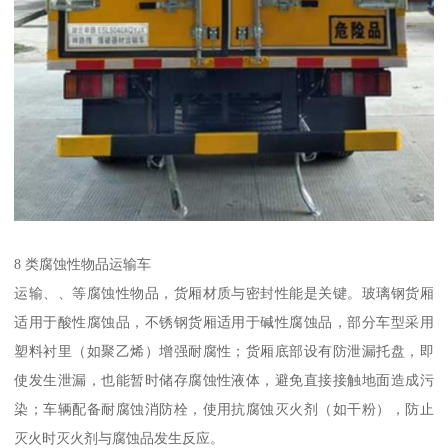
8 类腐蚀性物品运输车​
运输、、等腐蚀性物品，货厢材质与密封性能是关键。玻璃钢货厢
适用于酸性腐蚀品，不锈钢货厢适用于碱性腐蚀品，部分车型采用
塑料衬里（如聚乙烯）增强耐腐性；货厢底部设有防泄漏托盘，即
使发生泄漏，也能暂时储存腐蚀性液体，避免直接接触地面造成污
染；车辆配备耐腐蚀消防栓，使用抗腐蚀灭火剂（如干粉），防止
灭火时灭火剂与腐蚀品发生反应。​