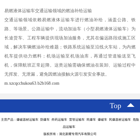
易燃液体运输车交通运输领域的燃油补给运输​
交通运输领域依赖易燃液体运输车进行燃油补给，涵盖公路、铁
路、等场景。公路运输中，流动加油车（小型易燃液体运输车）为
长途货车、工程车辆提供现场加油服务，尤其在偏远路段或施工区
域，解决车辆燃油补给难题；铁路系统运输至沿线火车站，为内燃
机车提供动力燃料；机场运输至机场油库，再通过管道输送至飞
机，保障航班正常起降。这类运输需确保燃油在装卸、运输过程中
无挥发、无泄漏，避免因燃油接触火源引发安全事故。​
m.xzcqcchukou63.b2b168.com
Top
主营产品：爆破器材运输车 防爆车 炸药运输车 雷管运输车 民爆车 爆破车 民爆器材运输车 危险
品运输车
版权所有：湖北新耀专用汽车有限公司