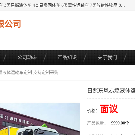
提供1——9类危险品运输车辆： 1类炸药雷管车 2类易燃气瓶车 3类易燃液体车 4类易燃固体车 6类毒性运输车 7类放射性物品 8类腐蚀性物品 9类杂项类物品 各类底盘，品种齐全。厂家直供，品质保证。 公告品种环保齐全，上牌无忧。 全国可送货上门，可分期，可*，可包牌。 详情可咨询: *（微信同号）
限公司
公司动态
产品知识
关于我们
燃液体运输车定制 支持定制采购
日照东风易燃液体运
面议
价格：
产品数量：
9999.00个