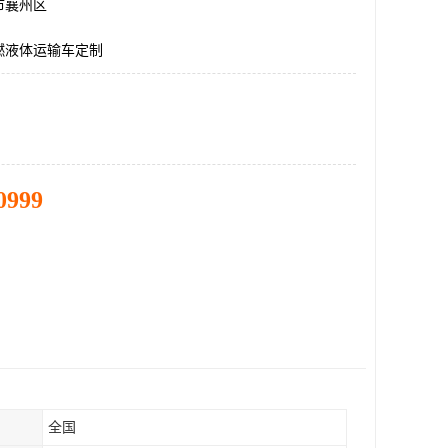
市襄州区
燃液体运输车定制
0999
全国