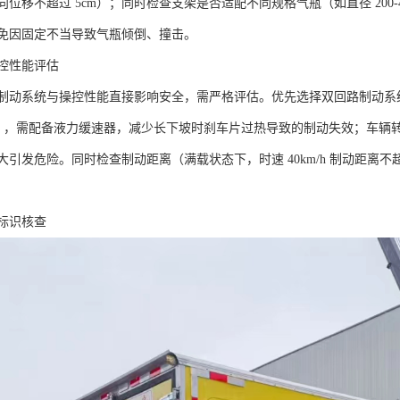
位移不超过 5cm）；同时检查支架是否适配不同规格气瓶（如直径 200
免因固定不当导致气瓶倾倒、撞击。​
控性能评估​
制动系统与操控性能直接影响安全，需严格评估。优先选择双回路制动系
 吨），需配备液力缓速器，减少长下坡时刹车片过热导致的制动失效；车
引发危险。同时检查制动距离（满载状态下，时速 40km/h 制动距离不
标识核查​