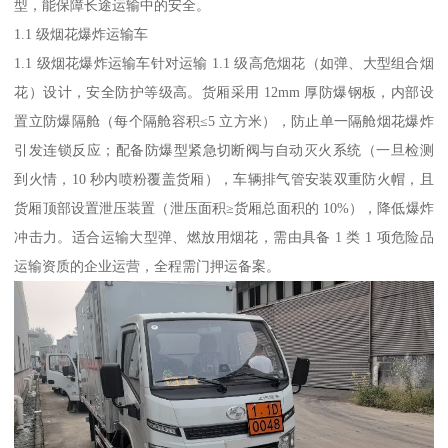
型，能保障长途运输中的安全。​
1.1 级烟花爆炸运输车​
1.1 级烟花爆炸运输车针对运输 1.1 级高危烟花（如弹、大型组合烟
花）设计，安全防护等级高。货厢采用 12mm 厚防爆钢板，内部设
置立防爆隔舱（每个隔舱容积≤5 立方米），防止单一隔舱烟花爆炸
引发连锁反应；配备防爆型紧急切断阀与自动灭火系统（一旦检测
到火情，10 秒内喷粉覆盖货厢），车辆排气管安装双重防火帽，且
货厢顶部设置泄压装置（泄压面积≥货厢总面积的 10%），降低爆炸
冲击力。适合运输大型弹、燃放用烟花，需由具备 1 类 1 项危险品
运输资质的企业运营，全程需门押运备案。​