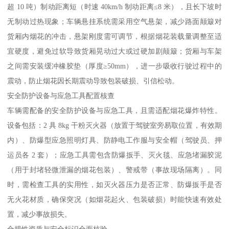
超 10 吨）制动距离短（时速 40km/h 制动距离≤8 米），且长下坡时
无制动过热现象；车辆悬挂系统需采用空气悬架，减少路面颠簸对
货厢内烟花的冲击，悬架刚度需可调节，根据烟花装载量调整至适
宜硬度，避免过软导致货厢晃动过大或过硬加剧颠簸；货厢与车架
之间需安装缓冲橡胶垫（厚度≥50mm），进一步吸收行驶过程中的
震动，防止烟花因长期震动导致包装破损、引信松动。​
安全防护设备与应急工具配置核查​
车辆需配备的安全防护设备与应急工具，且需适配烟花爆炸特性。
设备包括：2 具 8kg 干粉灭火器（放置于驾驶室旁易取位置，有效期
内）、防爆型应急照明灯具、防静电工作服与安全帽（驾驶员、押
运员各 2 套）；应急工具需包含防爆扳手、灭火毯、应急堵漏胶泥
（用于封堵轻微泄漏的烟花包装）、警戒带（事故现场隔离）。同
时，需检查工具的实用性，如灭火器压力是否正常、防爆扳手是否
无火花材质，确保突况（如烟花起火、包装破损）时能快速有效处
置，减少事故损失。​