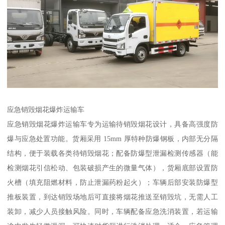
应急销毁烟花爆炸运输车​
应急销毁烟花爆炸运输车专为运输待销毁烟花设计，具备高强度防
爆与应急处置功能。货厢采用 15mm 厚特种防爆钢板，内部无分隔
结构，便于装载各类待销毁烟花；配备防爆型泄漏检测传感器（能
检测烟花引信松动、包装破损产生的微量气体），货厢底部设置防
火槽（填充阻燃材料，防止泄漏药粉起火）；车辆后部安装防爆型
推板装置，到达销毁场地后可直接将烟花推送至销毁坑，无需人工
装卸，减少人员接触风险。同时，车辆配备应急洗消装置，若运输