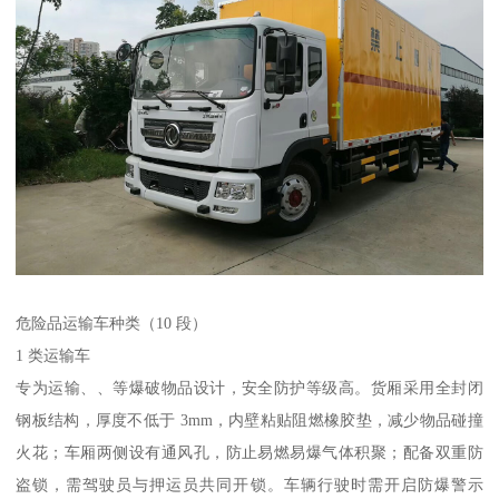
危险品运输车种类（10 段）​
1 类运输车​
专为运输、、等爆破物品设计，安全防护等级高。货厢采用全封闭
钢板结构，厚度不低于 3mm，内壁粘贴阻燃橡胶垫，减少物品碰撞
火花；车厢两侧设有通风孔，防止易燃易爆气体积聚；配备双重防
盗锁，需驾驶员与押运员共同开锁。车辆行驶时需开启防爆警示