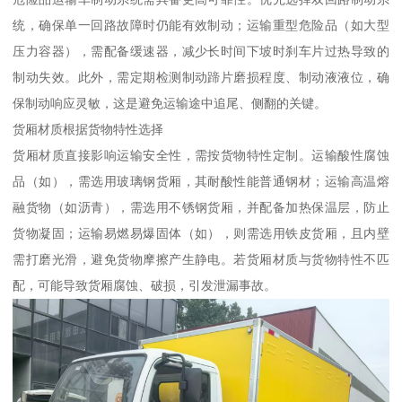
统，确保单一回路故障时仍能有效制动；运输重型危险品（如大型
压力容器），需配备缓速器，减少长时间下坡时刹车片过热导致的
制动失效。此外，需定期检测制动蹄片磨损程度、制动液液位，确
保制动响应灵敏，这是避免运输途中追尾、侧翻的关键。​
货厢材质根据货物特性选择​
货厢材质直接影响运输安全性，需按货物特性定制。运输酸性腐蚀
品（如），需选用玻璃钢货厢，其耐酸性能普通钢材；运输高温熔
融货物（如沥青），需选用不锈钢货厢，并配备加热保温层，防止
货物凝固；运输易燃易爆固体（如），则需选用铁皮货厢，且内壁
需打磨光滑，避免货物摩擦产生静电。若货厢材质与货物特性不匹
配，可能导致货厢腐蚀、破损，引发泄漏事故。​