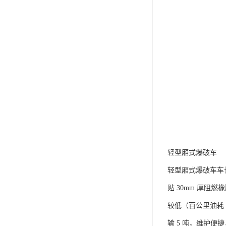
轻型厢式爆破车​
轻型厢式爆破车车长 
贴 30mm 厚阻
较低（百公里油耗 
输 5 吨，维护便