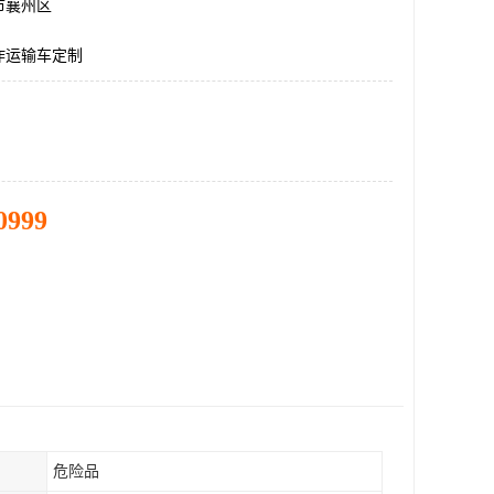
市襄州区
炸运输车定制
0999
危险品