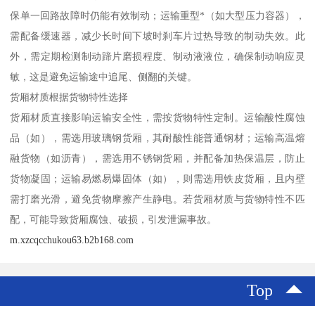
保单一回路故障时仍能有效制动；运输重型*（如大型压力容器），
需配备缓速器，减少长时间下坡时刹车片过热导致的制动失效。此
外，需定期检测制动蹄片磨损程度、制动液液位，确保制动响应灵
敏，这是避免运输途中追尾、侧翻的关键。​
货厢材质根据货物特性选择​
货厢材质直接影响运输安全性，需按货物特性定制。运输酸性腐蚀
品（如），需选用玻璃钢货厢，其耐酸性能普通钢材；运输高温熔
融货物（如沥青），需选用不锈钢货厢，并配备加热保温层，防止
货物凝固；运输易燃易爆固体（如），则需选用铁皮货厢，且内壁
需打磨光滑，避免货物摩擦产生静电。若货厢材质与货物特性不匹
配，可能导致货厢腐蚀、破损，引发泄漏事故。​
m.xzcqcchukou63.b2b168.com
Top