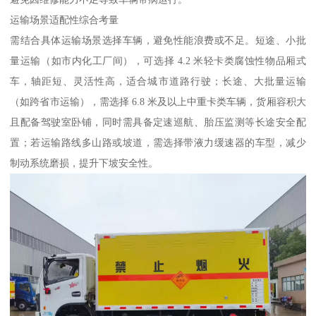
运输场景适配性综合考量​
需结合具体运输场景选择车辆，避免性能浪费或不足。短途、小批
量运输（如市内化工厂间），可选择 4.2 米轻卡类腐蚀性物品厢式
车，轴距短、灵活性高，适合城市道路行驶；长途、大批量运输
（如跨省市运输），需选择 6.8 米及以上中重卡类车辆，货厢容积大
且配备驾驶室卧铺，同时需具备定速巡航、胎压监测等长途安全配
置；若运输路线多山路或坡道，需选择带液力缓速器的车型，减少
制动系统磨损，提升下坡安全性。​