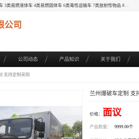
提供1——9类危险品运输车辆： 1类炸药雷管车 2类易燃气瓶车 3类易燃液体车 4类易燃固体车 6类毒性运输车 7类放射性物品 8类腐蚀性物品 9类杂项类物品 各类底盘，品种齐全。厂家直供，品质保证。 公告品种环保齐全，上牌无忧。 全国可送货上门，可分期，可*，可包牌。 详情可咨询: *（微信同号）
限公司
公司动态
产品知识
关于我们
制 支持定制采购
兰州爆破车定制 支
面议
价格：
产品数量：
9999.00个