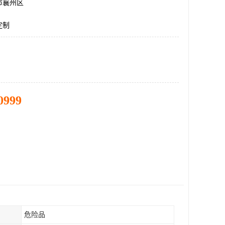
市襄州区
定制
0999
危险品