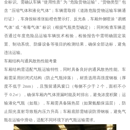
全标识。需确认车辆 “使用性质” 为 “危险货物运输”，“货物类型” 包
含 “压缩气体和液化气体”；车辆需取得《道路危险货物运输车辆通
行证》，车身按标准张贴橙色警示灯、反光条，车厢外侧喷涂 “易燃
气体” 或 “有毒气体” 标识（根据气瓶类型确定）；同时检查车辆是
否通过年度危险品运输车辆技术检验，检验报告中需明确固定装
置、制动系统、防爆设备等项目的检测结果，确保全部达标，避免
违法运输。​
车厢结构与通风散热性能考量​
车厢结构需适配气瓶运输特性，同时具备良好的通风散热性能。车
厢需采用封闭式结构（防止气瓶掉落），材质选用高强度钢板（厚
度不低于 2mm），且预留通风窗口（每侧不少于 2 个，面积不小
于 0.2㎡），确保车厢内气体泄漏时能及时排出，避免浓度积聚；运
输液化气瓶（如瓶），车厢需具备隔热层（如聚氨酯保温层），防
止阳光直射导致瓶内压力升高；车厢底部需铺设防滑钢板，避免气
瓶在运输中滑动，适配不同环境下的气瓶运输需求。​