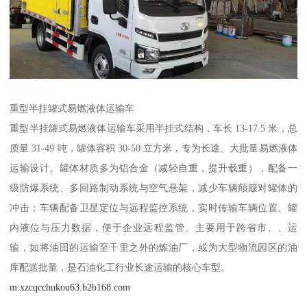
重型半挂罐式易燃液体运输车​
重型半挂罐式易燃液体运输车采用半挂式结构，车长 13-17.5 米，总
质量 31-49 吨，罐体容积 30-50 立方米，专为长途、大批量易燃液体
运输设计。罐体材质多为铝合金（减轻自重，提升载重），配备一
级防爆系统、多回路制动系统与空气悬架，减少车辆颠簸对罐体的
冲击；车辆配备卫星定位与远程监控系统，实时传输车辆位置、罐
内液位与压力数据，便于企业远程监管。主要用于跨省市、、运
输，如将油田的运输至千里之外的炼油厂，或为大型物流园区的油
库配送批量，是石油化工行业长途运输的核心车型。​
m.xzcqcchukou63.b2b168.com