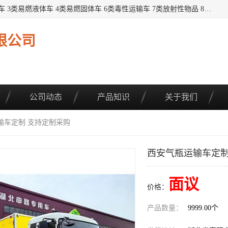
提供1——9类危险品运输车辆： 1类炸药雷管车 2类易燃气瓶车 3类易燃液体车 4类易燃固体车 6类毒性运输车 7类放射性物品 8类腐蚀性物品 9类杂项类物品 各类底盘，品种齐全。厂家直供，品质保证。 公告品种环保齐全，上牌无忧。 全国可送货上门，可分期，可*，可包牌。 详情可咨询: *（微信同号）
限公司
公司动态
产品知识
关于我们
输车定制 支持定制采购
西安气瓶运输车定制
面议
价格：
产品数量：
9999.00个