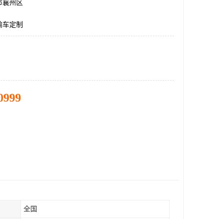
市襄州区
输车定制
0999
全国