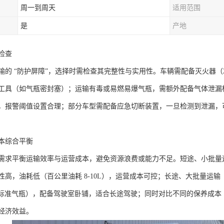
周一到周天
适用范围
是
产地
查​
的 “防护屏障”，选择时需检查其完整性与实用性。车辆需配备灭火器（2 
工具（如气瓶密封塞）；运输有毒或易燃易爆气瓶，需额外配备气体泄漏
，报警阈值设置合理；部分车型需配备应急切断装置，一旦检测到泄漏，
本综合平衡​
需求平衡运输效率与运营成本，避免资源浪费或能力不足。短途、小批量运输
高，油耗低（百公里油耗 8-10L），运营成本可控；长途、大批量运输（
80 只标准气瓶），配备驾驶室卧铺，适合长途驾驶；同时对比不同的保养
经济效益。​