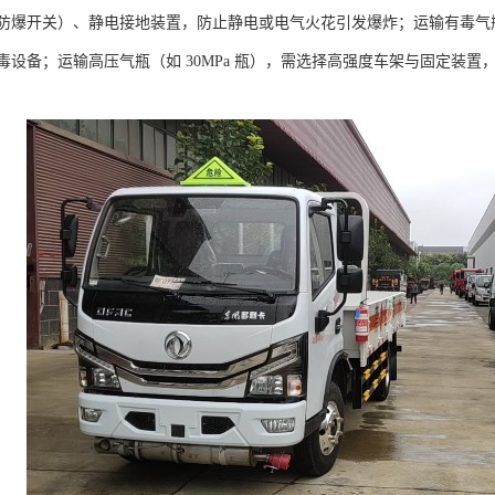
防爆开关）、静电接地装置，防止静电或电气火花引发爆炸；运输有毒气
毒设备；运输高压气瓶（如 30MPa 瓶），需选择高强度车架与固定装