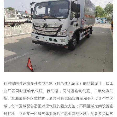
针对需同时运输多种类型气瓶（且气体无反应）的场景设计，如工
业厂区同时运输氧气瓶、氮气瓶，同时运输氧气瓶、二氧化碳气
瓶。车厢采用分区式结构，通过可拆卸隔板将车厢分为 2-3 个立区
域，每个区域配备适配对应气瓶的固定支架；不同区域之间设置密
封挡板，防止某一区域气体泄漏后扩散至其他区域；配备多类型气