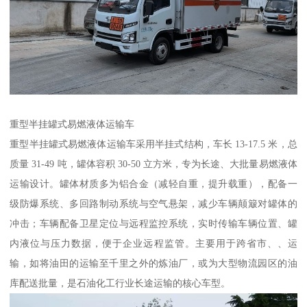
重型半挂罐式易燃液体运输车​
重型半挂罐式易燃液体运输车采用半挂式结构，车长 13-17.5 米，总
质量 31-49 吨，罐体容积 30-50 立方米，专为长途、大批量易燃液体
运输设计。罐体材质多为铝合金（减轻自重，提升载重），配备一
级防爆系统、多回路制动系统与空气悬架，减少车辆颠簸对罐体的
冲击；车辆配备卫星定位与远程监控系统，实时传输车辆位置、罐
内液位与压力数据，便于企业远程监管。主要用于跨省市、、运
输，如将油田的运输至千里之外的炼油厂，或为大型物流园区的油
库配送批量，是石油化工行业长途运输的核心车型。​