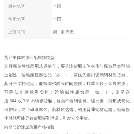
服务地区
全国
售卖地区
全国
上班时间
周一到周天
货厢主体材质匹配腐蚀类型​
选择腐蚀性物品厢式运输车，要关注货厢主体材质与腐蚀品类型的
适配性。运输酸性腐蚀品（如、），需优先选用玻璃钢材质货厢，
其分子结构稳定，能抵御强酸长时间侵蚀，且重量轻于金属材质，
可降低车辆载重负担；运输碱性腐蚀品（如、），则需选
用 304 或 316 不锈钢货厢，这类不锈钢含铬、镍元素，能形成氧化
保护膜，防止碱液腐蚀。若材质选错，如用普通钢材运输，短短数
小时就可能导致货厢穿孔泄漏，引发安全事故。​
内壁防护涂层质量严格核验​