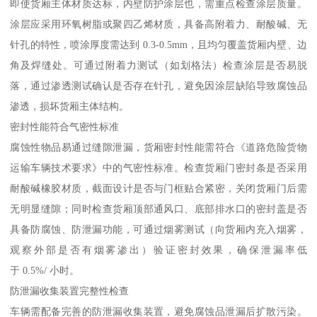
即使货厢主体材质达标，内壁防护涂层也，需重点检查涂层质量。
涂层应采用环氧树脂或聚四乙烯材质，具备高附着力、耐酸碱、无
针孔的特性，喷涂厚度需达到 0.3-0.5mm，且均匀覆盖货厢内壁、边
角及焊缝处。可通过附着力测试（如划格法）检查涂层是否易脱
落，通过渗透测试确认是否存在针孔，避免因涂层缺陷导致腐蚀品
渗透，损坏货厢主体结构。​
密封性能符合气密性标准​
腐蚀性物品易通过缝隙泄漏，货厢密封性能需符合《道路危险货物
运输车辆技术要求》中的气密性标准。检查货厢门密封条是否采用
耐酸碱橡胶材质，截面设计是否与门框贴合紧密，关闭货厢门后需
无明显缝隙；同时检查货厢顶部通风口、底部排水口的密封盖是否
具备防腐蚀、防泄漏功能，可通过烟雾测试（向货厢内充入烟雾，
观察外部是否有烟雾渗出）验证密封效果，确保泄漏率低
于 0.5%/ 小时。​
防泄漏收集装置完整性检查​
车辆需配备完善的防泄漏收集装置，避免腐蚀品泄漏后扩散污染。