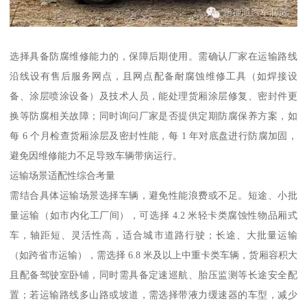
选择具备防腐维修能力的，保障后期使用。需确认厂家在运输路线
沿线设有售后服务网点，且网点配备耐腐蚀维修工具（如焊接设
备、涂层喷涂设备）及技术人员，能处理货厢涂层修复、密封件更
换等防腐相关故障；同时询问厂家是否提供定期防腐保养方案，如
每 6 个月检查货厢涂层及密封性能，每 1 年对底盘进行防腐加固，
避免因维修能力不足导致车辆带病运行。​
运输场景适配性综合考量​
需结合具体运输场景选择车辆，避免性能浪费或不足。短途、小批
量运输（如市内化工厂间），可选择 4.2 米轻卡类腐蚀性物品厢式
车，轴距短、灵活性高，适合城市道路行驶；长途、大批量运输
（如跨省市运输），需选择 6.8 米及以上中重卡类车辆，货厢容积大
且配备驾驶室卧铺，同时需具备定速巡航、胎压监测等长途安全配
置；若运输路线多山路或坡道，需选择带液力缓速器的车型，减少