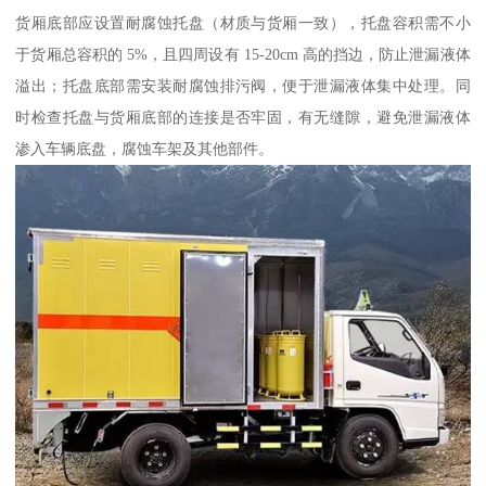
货厢底部应设置耐腐蚀托盘（材质与货厢一致），托盘容积需不小
于货厢总容积的 5%，且四周设有 15-20cm 高的挡边，防止泄漏液体
溢出；托盘底部需安装耐腐蚀排污阀，便于泄漏液体集中处理。同
时检查托盘与货厢底部的连接是否牢固，有无缝隙，避免泄漏液体
渗入车辆底盘，腐蚀车架及其他部件。​