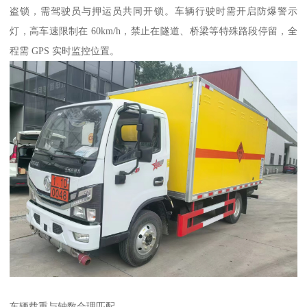
盗锁，需驾驶员与押运员共同开锁。车辆行驶时需开启防爆警示
灯，高车速限制在 60km/h，禁止在隧道、桥梁等特殊路段停留，全
程需 GPS 实时监控位置。​
车辆载重与轴数合理匹配​