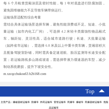
每 6 个月检查货厢涂层及密封性能，每 1 年对底盘进行防腐加固，
避免因维修能力不足导致车辆带病运行。​
运输场景适配性综合考量​
需结合具体运输场景选择车辆，避免性能浪费或不足。短途、小批
量运输（如市内化工厂间），可选择 4.2 米轻卡类腐蚀性物品厢式
车，轴距短、灵活性高，适合城市道路行驶；长途、大批量运输
（如跨省市运输），需选择 6.8 米及以上中重卡类车辆，货厢容积大
且配备驾驶室卧铺，同时需具备定速巡航、胎压监测等长途安全配
置；若运输路线多山路或坡道，需选择带液力缓速器的车型，减少
制动系统磨损，提升下坡安全性。​
m.xzcqcchukou63.b2b168.com
Top
主营产品：爆破器材运输车 防爆车 炸药运输车 雷管运输车 民爆车 爆破车 民爆器材运输车 危险
品运输车