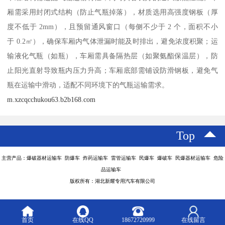
厢需采用封闭式结构（防止气瓶掉落），材质选用高强度钢板（厚
度不低于 2mm），且预留通风窗口（每侧不少于 2 个，面积不小
于 0.2㎡），确保车厢内气体泄漏时能及时排出，避免浓度积聚；运
输液化气瓶（如瓶），车厢需具备隔热层（如聚氨酯保温层），防
止阳光直射导致瓶内压力升高；车厢底部需铺设防滑钢板，避免气
瓶在运输中滑动，适配不同环境下的气瓶运输需求。​
m.xzcqcchukou63.b2b168.com
Top
主营产品：爆破器材运输车 防爆车 炸药运输车 雷管运输车 民爆车 爆破车 民爆器材运输车 危险
品运输车
版权所有：湖北新耀专用汽车有限公司
首页
在线QQ
18672720999
在线留言