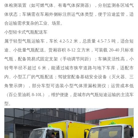
体检测装置（如可燃气体、有毒气体探测器），分别监测各区域气
体状态；车辆需在车厢外侧标注所运气体类型，便于沿途监管，适
合运输需求复杂的工业、场景。​
小型轻卡式气瓶配送车​
属于轻型气瓶运输车，车长 4.2-5.2 米，总质量 4.5-7.5 吨，适合短
途、小批量气瓶配送。货厢容积 8-12 立方米，可装载 20-40 只标准
气瓶，配备简易式固定支架（手动调节间距）；车辆灵活性高，小
转弯半径不超过 6 米，能通过城市狭窄道路与地下车库，适配市
内、小型工厂的气瓶配送；驾驶室配备基础安全设备（灭火器、三
角警示牌），部分车型可选装小型气体泄漏检测仪；运营成本低
（百公里油耗 8-10L），维护便捷，是城市内气瓶短途运输的主流车
型。​