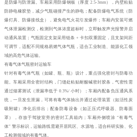
是防爆与防泄漏。车厢采用防爆钢板（厚度 2.5-3mm），内壁粘贴
防静电橡胶垫，减少气瓶碰撞产生的静电；配备防爆电气系统（防
爆灯具、防爆接线盒），避免电气火花引发爆炸；车厢内安装可燃
气体泄漏检测仪，检测到气体浓度超标时，立即触发声光报警并启
动通风装置；气瓶固定支架采用链条 + 卡扣双重固定，且支架间距
可调节，适配不同规格易燃气体气瓶，适合工业制造、能源化工领
域的高危气体运输。​
有毒气体气瓶密封运输车​
针对有毒气体气瓶（如罐、瓶、瓶）设计，重点强化密封与防毒功
能。车厢采用全密封结构，门缝处粘贴耐酸碱密封胶条，气密性需
通过烟雾测试（泄漏率低于 0.3%/ 小时）；车厢内配备负压通风系
统，一旦发生泄漏，可将有毒气体抽出并通过处理装置（如活性炭
吸附罐）净化后排出；配备防毒设备（如正压式呼吸器、防毒面
罩），存放于驾驶室旁的密封工具箱内；车厢外侧喷涂 “有毒气
体” 警示标识，运输路线需避开居民区、水源地，适合科研实验、化
工检测领域的有毒气体。​