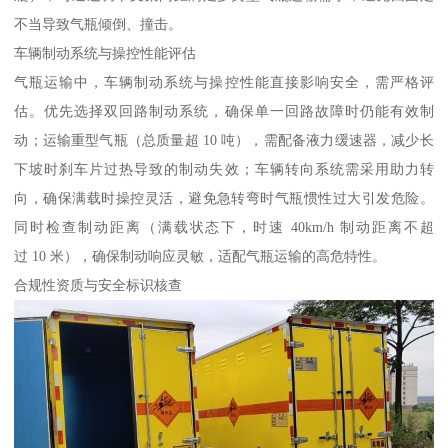
不当导致气瓶倾倒、撞击。​
车辆制动系统与操控性能评估​
气瓶运输中，车辆制动系统与操控性能直接影响安全，需严格评
估。优先选择双回路制动系统，确保单一回路故障时仍能有效制
动；运输重型气瓶（总质量超 10 吨），需配备液力缓速器，减少长
下坡时刹车片过热导致的制动失效；车辆转向系统需采用助力转
向，确保满载时操控灵活，避免急转弯时气瓶惯性过大引发危险。
同时检查制动距离（满载状态下，时速 40km/h 制动距离不超
过 10 米），确保制动响应灵敏，适配气瓶运输的高危特性。​
合规性资质与安全标识核查​