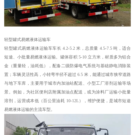
轻型罐式易燃液体运输车​
轻型罐式易燃液体运输车车长 4.2-5.2 米，总质量 4.5-7.5 吨，适合
短途、小批量易燃液体运输。罐体容积 5-10 立方米，材质多为铝合
金（重量轻，油耗低），配备二级防爆电气系统与基础静电消除装
置；车辆灵活性高，小转弯半径不超过 6.5 米，能通过城市狭窄道路
与地下车库，主要用于城市内加油站配送、小型工厂溶剂运输等场
景。例如，为社区便利店附属加油点配送，或为涂料厂运输小批量
溶剂，运营成本低（百公里油耗 10-12L），维护便捷，是城市短途
易燃液体运输的主流车型。​