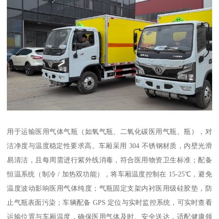
用于运输医用气体气瓶（如氧气瓶、二氧化碳医用气瓶、瓶），对
洁净度与温度稳定性要求高。车厢采用 304 不锈钢材质，内壁光滑
易清洁，且每周需进行紫外线消毒，符合医用物资卫生标准；配备
恒温系统（制冷 / 加热双功能），将车厢温度控制在 15-25℃，避免
温度波动影响医用气体纯度；气瓶固定支架内衬医用级硅胶垫，防
止气瓶表面污染；车辆配备 GPS 定位与实时监控系统，可实时查看
运输位置与车厢温度，确保医用气体及时、安全送达，适配健康领