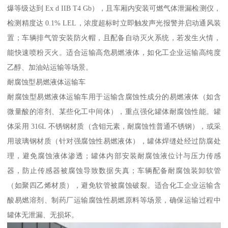
爆等级达到 Ex d IIB T4 Gb），且车厢内安装可燃气体泄漏检测仪，
检测精度达 0.1% LEL，浓度超标时立即触发声光报警并启动通风装
置；车辆排气管安装防火帽，且配备自动灭火系统，若发生火情，
能快速喷粉灭火。适合运输高危易燃液体，如化工企业运输高纯度
乙醇、加油站运输等场景。​
耐腐蚀型易燃液体运输车​
耐腐蚀型易燃液体运输车用于运输含腐蚀性成分的易燃液体（如含
微量酸的溶剂、某些化工中间体），重点强化罐体耐腐蚀性能。罐
体采用 316L 不锈钢材质（含钼元素，耐腐蚀性普通不锈钢），或采
用玻璃钢材质（针对强腐蚀性易燃液体），罐体焊缝处经过防腐处
理，避免腐蚀液体渗透；罐体内部安装耐腐蚀液位计与压力传感
器，防止传感器被腐蚀导致数据失真；车辆配备耐腐蚀装卸软管
（如聚四乙烯材质），避免软管被腐蚀破裂。适合化工企业运输含
酸易燃溶剂、制药厂运输腐蚀性易燃原料等场景，确保运输过程中
罐体无泄漏、无损坏。​