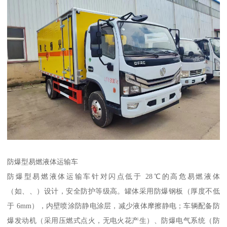
防爆型易燃液体运输车​
防爆型易燃液体运输车针对闪点低于 28℃的高危易燃液体
（如、、）设计，安全防护等级高。罐体采用防爆钢板（厚度不低
于 6mm），内壁喷涂防静电涂层，减少液体摩擦静电；车辆配备防
爆发动机（采用压燃式点火，无电火花产生）、防爆电气系统（防