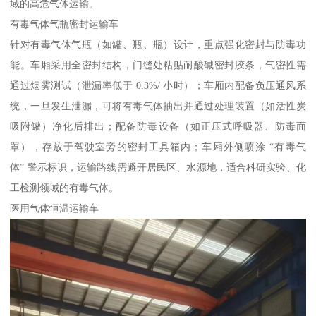
域的高危气体运输。​
有毒气体气瓶密封运输车​
针对有毒气体气瓶（如罐、瓶、瓶）设计，重点强化密封与防毒功
能。车厢采用全密封结构，门缝处粘贴耐酸碱密封胶条，气密性需
通过烟雾测试（泄漏率低于 0.3%/ 小时）；车厢内配备负压通风系
统，一旦发生泄漏，可将有毒气体抽出并通过处理装置（如活性炭
吸附罐）净化后排出；配备防毒设备（如正压式呼吸器、防毒面
罩），存放于驾驶室旁的密封工具箱内；车厢外侧喷涂 “有毒气
体” 警示标识，运输路线需避开居民区、水源地，适合科研实验、化
工检测领域的有毒气体。​
医用气体恒温运输车​