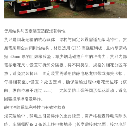
货厢结构与固定装置适配烟花特性​
货厢是烟花运输的核心载体，结构与固定装置需适配烟花特性。货
厢需采用全封闭刚性结构，材质选用 Q235 高强度钢板，且内壁需粘
贴 30mm 厚的阻燃橡胶垫，减少烟花碰撞产生的冲击力；货厢内部
需按烟花尺寸设置可拆卸分隔板，将不同类型、规格的烟花分区存
放，避免混装挤压；固定装置需采用防静电尼龙绑带或弹簧卡扣，
每排烟花至少设置 2 处固定点，确保运输过程中烟花无位移（横
向、纵向位移不超过 2cm），尤其要防止弹等圆形烟花滚动，避免
因碰撞摩擦引发爆炸。​
静电消除系统完整性与有效性检查​
烟花运输中，静电是引发爆炸的重要隐患，需严格检查静电消除系
统。车辆需配备 2 条以上静电接地带（长度需接触地面，接地电阻