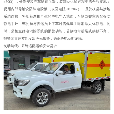
≤50Ω），分别安装在车辆前后端，装卸及运输过程中需全程接地；
货厢内部需铺设防静电胶板（表面电阻≤10^8Ω），且胶板需与接地
系统连接，将烟花摩擦产生的静电导入地面；车辆驾驶室需配备防
静电手环，驾驶员与押运员上下车时需佩戴手环消除人体静电。同
时，需检查静电消除系统的报警功能，若接地带断裂或接触不良，
报警装置需立即发出声光报警，确保静电及时消除。​
制动与缓冲系统适配运输安全需求​