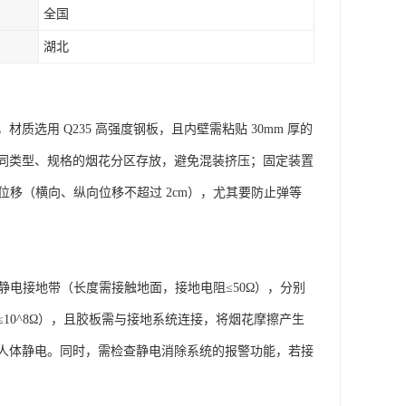
全国
湖北
用 Q235 高强度钢板，且内壁需粘贴 30mm 厚的
同类型、规格的烟花分区存放，避免混装挤压；固定装置
位移（横向、纵向位移不超过 2cm），尤其要防止弹等
静电接地带（长度需接触地面，接地电阻≤50Ω），分别
10^8Ω），且胶板需与接地系统连接，将烟花摩擦产生
人体静电。同时，需检查静电消除系统的报警功能，若接