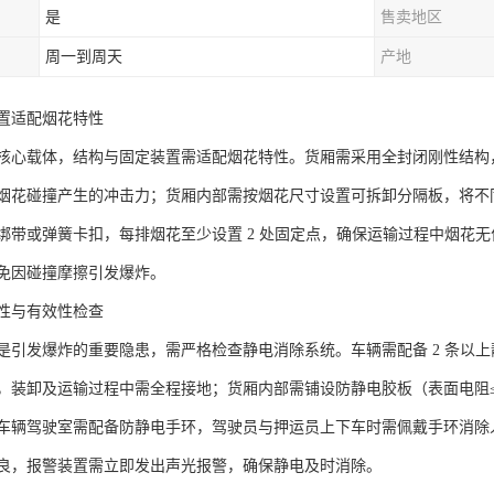
是
售卖地区
周一到周天
产地
置适配烟花特性​
心载体，结构与固定装置需适配烟花特性。货厢需采用全封闭刚性结构，材质选
烟花碰撞产生的冲击力；货厢内部需按烟花尺寸设置可拆卸分隔板，将不
绑带或弹簧卡扣，每排烟花至少设置 2 处固定点，确保运输过程中烟花无
免因碰撞摩擦引发爆炸。​
性与有效性检查​
是引发爆炸的重要隐患，需严格检查静电消除系统。车辆需配备 2 条以上
，装卸及运输过程中需全程接地；货厢内部需铺设防静电胶板（表面电阻≤
车辆驾驶室需配备防静电手环，驾驶员与押运员上下车时需佩戴手环消除
良，报警装置需立即发出声光报警，确保静电及时消除。​