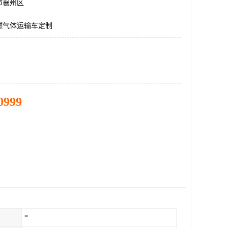
市襄州区
燃气体运输车定制
0999
*