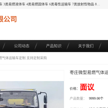
提供1——9类危险品运输车辆： 1类炸药雷管车 2类易燃气瓶车 3类易燃液体车 4类易燃固体车 6类毒性运输车 7类放射性物品 8类腐蚀性物品 9类杂项类物品 各类底盘，品种齐全。厂家直供，品质保证。 公告品种环保齐全，上牌无忧。 全国可送货上门，可分期，可*，可包牌。 详情可咨询: *（微信同号）
限公司
公司动态
产品知识
关于我们
燃气体运输车定制 支持定制采购
枣庄微型易燃气体运
面议
价格：
产品数量：
9999.00个