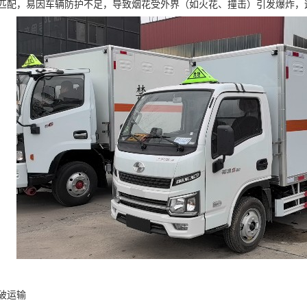
匹配，易因车辆防护不足，导致烟花受外界（如火花、撞击）引发爆炸，造
运输​