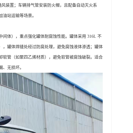
动通风装置；车辆排气管安装防火帽，且配备自动灭火系
油站运输等场景。​
体），重点强化罐体耐腐蚀性能。罐体采用 316L 不
），罐体焊缝处经过防腐处理，避免腐蚀液体渗透；罐体
卸软管（如聚四乙烯材质），避免软管被腐蚀破裂。适合
、无损坏。​