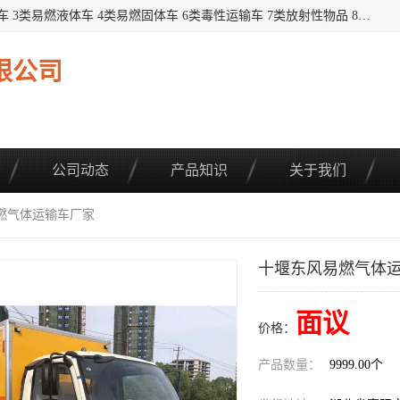
提供1——9类危险品运输车辆： 1类炸药雷管车 2类易燃气瓶车 3类易燃液体车 4类易燃固体车 6类毒性运输车 7类放射性物品 8类腐蚀性物品 9类杂项类物品 各类底盘，品种齐全。厂家直供，品质保证。 公告品种环保齐全，上牌无忧。 全国可送货上门，可分期，可*，可包牌。 详情可咨询: *（微信同号）
限公司
公司动态
产品知识
关于我们
易燃气体运输车厂家
十堰东风易燃气体
面议
价格：
产品数量：
9999.00个