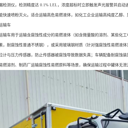
漏检测仪，检测精度达 0.1% LEL，浓度超标时立即触发声光报警并启
能快速喷粉灭火。适合运输高危易燃液体，如化工企业运输高纯度乙醇、加
输车​
运输车用于运输含腐蚀性成分的易燃液体（如含微量酸的溶剂、某些化工中间
素，耐腐蚀性普通不锈钢），或采用玻璃钢材质（针对强腐蚀性易燃液体
位计与压力传感器，防止传感器被腐蚀导致数据失真；车辆配备耐腐蚀装
易燃溶剂、制药厂运输腐蚀性易燃原料等场景，确保运输过程中罐体无泄漏