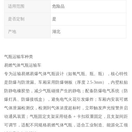
适用范围
危险品
是否定制
是
产地
湖北
气瓶运输车种类​
易燃气体气瓶运输车​
专为运输易燃易爆气体气瓶设计（如氧气瓶、瓶、瓶），核心特性
是防爆与防泄漏。车厢采用防爆钢板（厚度 2.5-3mm），内壁粘贴
防静电橡胶垫，减少气瓶碰撞产生的静电；配备防爆电气系统（防
爆灯具、防爆接线盒），避免电气火花引发爆炸；车厢内安装可燃
气体泄漏检测仪，检测到气体浓度超标时，立即触发声光报警并启
动通风装置；气瓶固定支架采用链条 + 卡扣双重固定，且支架间距
可调节，适配不同规格易燃气体气瓶，适合工业制造、能源化工领