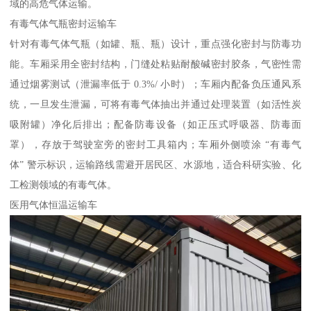
域的高危气体运输。​
有毒气体气瓶密封运输车​
针对有毒气体气瓶（如罐、瓶、瓶）设计，重点强化密封与防毒功
能。车厢采用全密封结构，门缝处粘贴耐酸碱密封胶条，气密性需
通过烟雾测试（泄漏率低于 0.3%/ 小时）；车厢内配备负压通风系
统，一旦发生泄漏，可将有毒气体抽出并通过处理装置（如活性炭
吸附罐）净化后排出；配备防毒设备（如正压式呼吸器、防毒面
罩），存放于驾驶室旁的密封工具箱内；车厢外侧喷涂 “有毒气
体” 警示标识，运输路线需避开居民区、水源地，适合科研实验、化
工检测领域的有毒气体。​
医用气体恒温运输车​