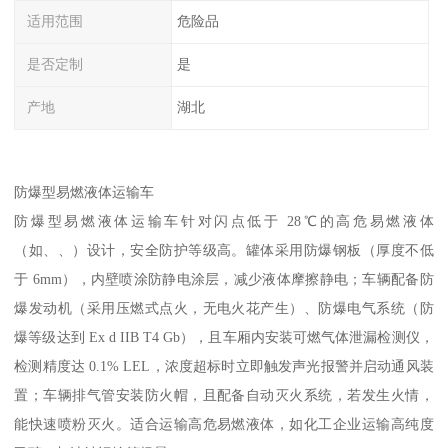
适用范围
危险品
是否定制
是
产地
湖北
防爆型易燃液体运输车​
防爆型易燃液体运输车针对闪点低于 28℃的高危易燃液体
（如、、）设计，安全防护等级高。罐体采用防爆钢板（厚度不低
于 6mm），内壁喷涂防静电涂层，减少液体摩擦静电；车辆配备防
爆发动机（采用压燃式点火，无电火花产生）、防爆电气系统（防
爆等级达到 Ex d IIB T4 Gb），且车厢内安装可燃气体泄漏检测仪，
检测精度达 0.1% LEL，浓度超标时立即触发声光报警并启动通风装
置；车辆排气管安装防火帽，且配备自动灭火系统，若发生火情，
能快速喷粉灭火。适合运输高危易燃液体，如化工企业运输高纯度