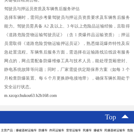
关键项目检测合格。​
驾驶员与押运员资质及车辆售后服务评估​
选择车辆时，需同步考量驾驶员与押运员资质要求及车辆售后服务
能力。驾驶员需具备 A2 及以上、3 年以上危险品运输经验，且取得
《道路危险货物运输驾驶员证》（含 1 类爆炸品运输资质）；押运
员需取得《道路危险货物运输押运员证》，熟悉烟花爆炸特性及应
急处置流程。车辆售后服务方面，需选择在运输路线沿线设有服务
网点的，网点需配备防爆维修工具与技术人员，能处理货厢密封、
静电系统故障等问题；同时，厂家需提供定期保养方案（如每 3 个
月检查防爆装置、每 6 个月更换静电接地带），确保车辆长期处于
安全运行状态。
m.xzcqcchukou63.b2b168.com
Top
主营产品：爆破器材运输车 防爆车 炸药运输车 雷管运输车 民爆车 爆破车 民爆器材运输车 危险