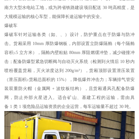
南方大型水电站工地，或为跨省铁路建设项目配送 30 吨高精度，是
大规模运输的核心车型，能保障长途运输中的安全。​
爆破车​
爆破车针对运输各类（如、、）设计，防护重点在于防爆与防冲
击。货厢采用 10mm 厚防爆钢板，内部设置立防爆隔舱（每个隔舱
容积≤5 立方米），隔舱内壁粘贴 80mm 厚阻燃缓冲垫，减少碰撞冲
击；配备防爆型紧急切断阀与自动灭火系统（检测到火情后 10 秒内
喷粉覆盖货厢，灭火浓度达到 200g/m³），货厢顶部设置泄压装置
（泄压面积≥货厢总面积的 15%），降低爆炸冲击力；车辆排气管安
装双重防火帽（金属网 + 波纹板结构），且货厢通风孔配备防爆
网，防止外部火星进入。适合矿山、基建工程的运输，需由具
备 1 类 1 项危险品运输资质的企业运营，每车运输量不超过 30 吨。​