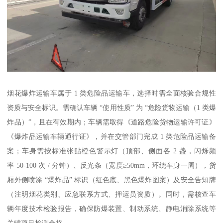
烟花爆炸运输车属于 1 类危险品运输车，选择时需全面核验合规性
资质与安全标识。需确认车辆 “使用性质” 为 “危险货物运输（1 类爆
炸品）”，且在有效期内；车辆需取得《道路危险货物运输许可证》
《爆炸品运输车辆通行证》，并在交管部门完成 1 类危险品运输备
案；车身需按标准张贴橙色警示灯（顶部、侧面各 2 盏，闪烁频
率 50-100 次 / 分钟）、反光条（宽度≥50mm，环绕车身一周），货
厢外侧喷涂 “爆炸品” 标识（红色底、黑色爆炸图案）及安全告知牌
（注明烟花类别、应急联系方式、押运员资质）。同时，需核查车
辆年度技术检验报告，确保防爆装置、制动系统、静电消除系统等