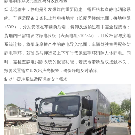
静电消除系统完整性与有效性检查​
烟花运输中，静电是引发爆炸的重要隐患，需严格检查静电消除系
统。车辆需配备 2 条以上静电接地带（长度需接触地面，接地电阻
≤50Ω），分别安装在车辆前后端，装卸及运输过程中需全程接地；
货厢内部需铺设防静电胶板（表面电阻≤10^8Ω），且胶板需与接地
系统连接，将烟花摩擦产生的静电导入地面；车辆驾驶室需配备防
静电手环，驾驶员与押运员上下车时需佩戴手环消除人体静电。同
时，需检查静电消除系统的报警功能，若接地带断裂或接触不良，
报警装置需立即发出声光报警，确保静电及时消除。​
制动与缓冲系统适配运输安全需求​