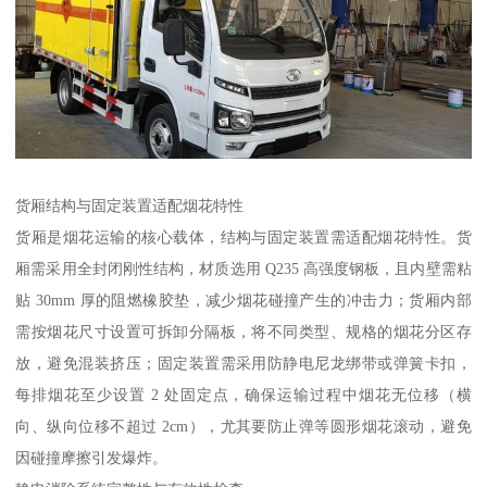
货厢结构与固定装置适配烟花特性​
货厢是烟花运输的核心载体，结构与固定装置需适配烟花特性。货
厢需采用全封闭刚性结构，材质选用 Q235 高强度钢板，且内壁需粘
贴 30mm 厚的阻燃橡胶垫，减少烟花碰撞产生的冲击力；货厢内部
需按烟花尺寸设置可拆卸分隔板，将不同类型、规格的烟花分区存
放，避免混装挤压；固定装置需采用防静电尼龙绑带或弹簧卡扣，
每排烟花至少设置 2 处固定点，确保运输过程中烟花无位移（横
向、纵向位移不超过 2cm），尤其要防止弹等圆形烟花滚动，避免
因碰撞摩擦引发爆炸。​