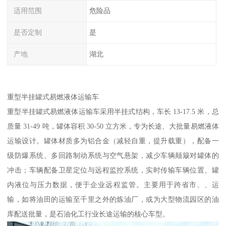
适用范围
危险品
是否定制
是
产地
湖北
重型半挂罐式易燃液体运输车​
重型半挂罐式易燃液体运输车采用半挂式结构，车长 13-17.5 米，总
质量 31-49 吨，罐体容积 30-50 立方米，专为长途、大批量易燃液体
运输设计。罐体材质多为铝合金（减轻自重，提升载重），配备一
级防爆系统、多回路制动系统与空气悬架，减少车辆颠簸对罐体的
冲击；车辆配备卫星定位与远程监控系统，实时传输车辆位置、罐
内液位与压力数据，便于企业远程监管。主要用于跨省市、、运
输，如将油田的运输至千里之外的炼油厂，或为大型物流园区的油
库配送批量，是石油化工行业长途运输的核心车型。​