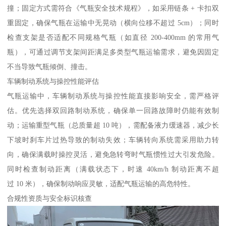
撞；固定方式需符合《气瓶安全技术规程》，如采用链条 + 卡扣双
重固定，确保气瓶在运输中无晃动（横向位移不超过 5cm）；同时
检查支架是否适配不同规格气瓶（如直径 200-400mm 的常用气
瓶），可通过调节支架间距满足多类型气瓶运输需求，避免因固定
不当导致气瓶倾倒、撞击。​
车辆制动系统与操控性能评估​
气瓶运输中，车辆制动系统与操控性能直接影响安全，需严格评
估。优先选择双回路制动系统，确保单一回路故障时仍能有效制
动；运输重型气瓶（总质量超 10 吨），需配备液力缓速器，减少长
下坡时刹车片过热导致的制动失效；车辆转向系统需采用助力转
向，确保满载时操控灵活，避免急转弯时气瓶惯性过大引发危险。
同时检查制动距离（满载状态下，时速 40km/h 制动距离不超
过 10 米），确保制动响应灵敏，适配气瓶运输的高危特性。​
合规性资质与安全标识核查​