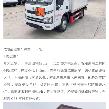
危险品运输车种类（10 段）​
1 类运输车​
专为运输、、等爆破物品设计，安全防护等级高。货厢采用全封闭
钢板结构，厚度不低于 3mm，内壁粘贴阻燃橡胶垫，减少物品碰撞
火花；车厢两侧设有通风孔，防止易燃易爆气体积聚；配备双重防
盗锁，需驾驶员与押运员共同开锁。车辆行驶时需开启防爆警示
灯，高车速限制在 60km/h，禁止在隧道、桥梁等特殊路段停留，全
程需 GPS 实时监控位置。​