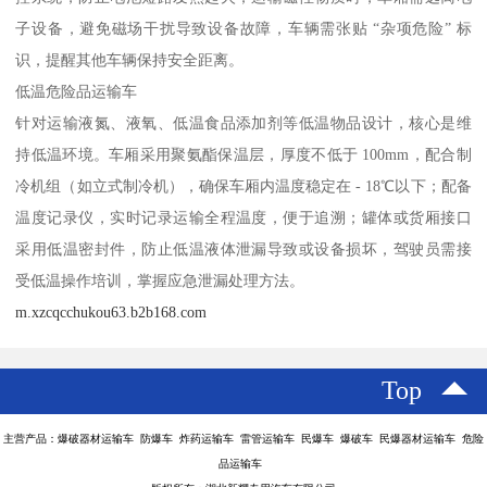
子设备，避免磁场干扰导致设备故障，车辆需张贴 “杂项危险” 标
识，提醒其他车辆保持安全距离。​
低温危险品运输车​
针对运输液氮、液氧、低温食品添加剂等低温物品设计，核心是维
持低温环境。车厢采用聚氨酯保温层，厚度不低于 100mm，配合制
冷机组（如立式制冷机），确保车厢内温度稳定在 - 18℃以下；配备
温度记录仪，实时记录运输全程温度，便于追溯；罐体或货厢接口
采用低温密封件，防止低温液体泄漏导致或设备损坏，驾驶员需接
受低温操作培训，掌握应急泄漏处理方法。​
m.xzcqcchukou63.b2b168.com
Top
主营产品：爆破器材运输车 防爆车 炸药运输车 雷管运输车 民爆车 爆破车 民爆器材运输车 危险
品运输车