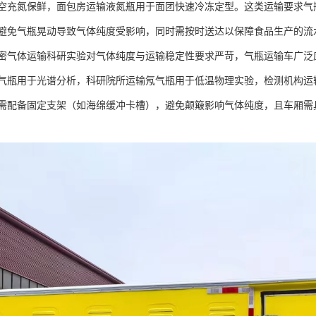
空充氮保鲜，面包房运输液氮瓶用于面团快速冷冻定型。这类运输要求气
避免气瓶晃动导致气体纯度受影响，同时需按时送达以保障食品生产的流
密气体运输​科研实验对气体纯度与运输稳定性要求严苛，气瓶运输车广
气瓶用于光谱分析，科研院所运输氖气瓶用于低温物理实验，检测机构运
需配备固定支架（如海绵缓冲卡槽），避免颠簸影响气体纯度，且车厢需