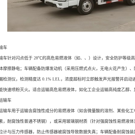
车​
输车针对闪点低于 28℃的高危易燃液体（如、、）设计，安全防护等级高
摩擦静电；车辆配备防爆发动机（采用压燃式点火，无电火花产生）、防爆电气系
漏检测仪，检测精度达 0.1% LEL，浓度超标时立即触发声光报警并启
能快速喷粉灭火。适合运输高危易燃液体，如化工企业运输高纯度乙醇、加
输车​
运输车用于运输含腐蚀性成分的易燃液体（如含微量酸的溶剂、某些化工中间
素，耐腐蚀性普通不锈钢），或采用玻璃钢材质（针对强腐蚀性易燃液体
位计与压力传感器，防止传感器被腐蚀导致数据失真；车辆配备耐腐蚀装