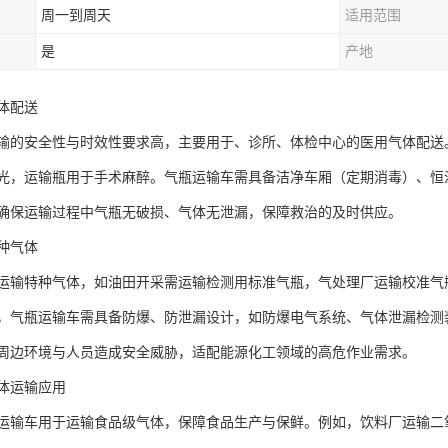
周一到周天
适用范围
是
产地
配送​
输的安全性与时效性要求高，主要用于、诊所、体检中心的医用气体配送
光，运输瓶用于手术麻醉。气瓶运输车需具备洁净车厢（定期消毒）、恒
确保运输过程中气瓶无破损、气体无泄漏，保障救治的及时供应。​
气体​
运输特种气体，如油田开采需运输检测用标准气瓶，气处理厂运输校准气
，气瓶运输车需具备防爆、防泄漏设计，如防爆电气系统、气体泄漏检测
周边环境与人员造成安全威胁，适配能源化工领域的高危作业需求。​
体运输应用​
运输车用于运输食品级气体，保障食品生产与保鲜。例如，饮料厂运输二