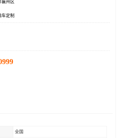
市襄州区
输车定制
0999
全国