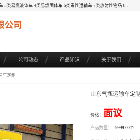
提供1——9类危险品运输车辆： 1类炸药雷管车 2类易燃气瓶车 3类易燃液体车 4类易燃固体车 6类毒性运输车 7类放射性物品 8类腐蚀性物品 9类杂项类物品 各类底盘，品种齐全。厂家直供，品质保证。 公告品种环保齐全，上牌无忧。 全国可送货上门，可分期，可*，可包牌。 详情可咨询: *（微信同号）
限公司
公司动态
产品知识
关于我们
输车定制
山东气瓶运输车定
面议
价格：
产品数量：
9999.00个