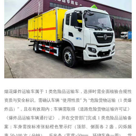
烟花爆炸运输车属于 1 类危险品运输车，选择时需全面核验合规性
资质与安全标识。需确认车辆 “使用性质” 为 “危险货物运输（1 类爆
炸品）”，且在有效期内；车辆需取得《道路危险货物运输许可证》
《爆炸品运输车辆通行证》，并在交管部门完成 1 类危险品运输备
案；车身需按标准张贴橙色警示灯（顶部、侧面各 2 盏，闪烁频
率 50-100 次 / 分钟）、反光条（宽度≥50mm，环绕车身一周），货