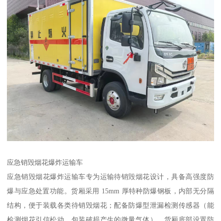
应急销毁烟花爆炸运输车​
应急销毁烟花爆炸运输车专为运输待销毁烟花设计，具备高强度防
爆与应急处置功能。货厢采用 15mm 厚特种防爆钢板，内部无分隔
结构，便于装载各类待销毁烟花；配备防爆型泄漏检测传感器（能
检测烟花引信松动、包装破损产生的微量气体），货厢底部设置防