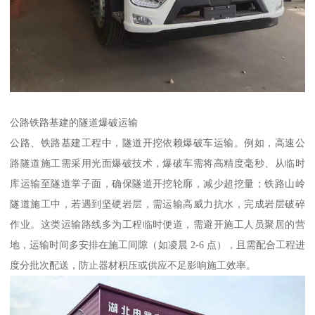
公路铁路基建的隧道爆破运输​
公路、铁路基建工程中，隧道开挖依赖爆破车运输。例如，高速公
路隧道施工需采用光面爆破技术，爆破车需将高精度毫秒、从临时
库运输至隧道掌子面，确保隧道开挖轮廓，减少超挖量；铁路山岭
隧道施工中，若遇到坚硬岩层，需运输高威力抗水，完成岩层破碎
作业。这类运输路线多为工程临时便道，需避开施工人员聚居的营
地，运输时间多安排在施工间隙（如凌晨 2-6 点），且需配合工程进
度分批次配送，防止器材积压或供应不足影响施工效率。​