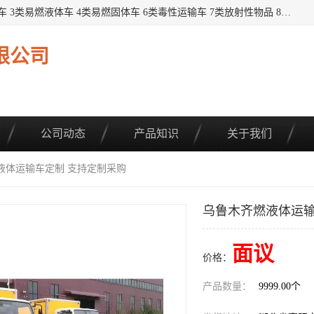
提供1——9类危险品运输车辆： 1类炸药雷管车 2类易燃气瓶车 3类易燃液体车 4类易燃固体车 6类毒性运输车 7类放射性物品 8类腐蚀性物品 9类杂项类物品 各类底盘，品种齐全。厂家直供，品质保证。 公告品种环保齐全，上牌无忧。 全国可送货上门，可分期，可*，可包牌。 详情可咨询: *（微信同号）
限公司
公司动态
产品知识
关于我们
液体运输车定制 支持定制采购
乌鲁木齐燃液体运输
面议
价格：
产品数量：
9999.00个