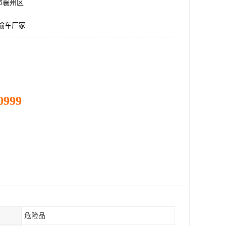
市襄州区
运输车厂家
0999
危险品