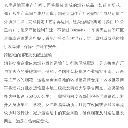
仓库运输至生产车间，再将组装完成的烟花成品（如组合烟花、
弹）从生产车间至成品仓库；部分大型生产厂还需将半成品运输至
外协加工点，完成特定工艺后再运回。这类运输距离短（多在 10 公
里内），但需严格控制车速（不超过 30km/h），车辆需在封闭厂区
道路或运输通道行驶，避免与社会车辆混行，防止原料或成品碰撞
引发爆炸，保障生产环节安全。​
跨区域的烟花批发配送运输​
烟花批发企业依赖烟花爆炸运输车进行跨区域配送，是连接生产厂
与零售点的关键纽带。例如，全国性烟花批发企业需将湖南、江西
等主产区的烟花，运输至全国各地的区域批发商仓库；区域批发商
再将烟花分批次运输至本地二级批发商或大型零售网点。这类运输
多为中长途（50-500 公里），需提前向交管部门报备运输路线，避
开人员密集区、学校、及易燃易爆场所，且需在夜间或凌晨等车流
较少时段行驶，减少运输途中的安全风险，确保烟花及时送达批发
网点，满足市场供应需求。​