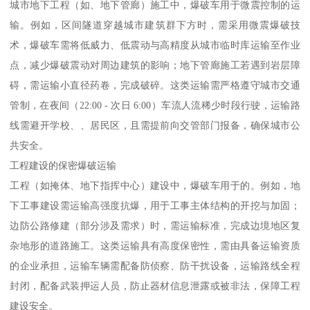
城市地下工程（如、地下管廊）施工中，爆破车用于微震控制的运
输。例如，区间隧道穿越城市建筑群下方时，需采用微震爆破技
术，爆破车需将低威力、低震动与高精度从城市临时库运输至作业
点，减少爆破震动对周边建筑的影响；地下管廊施工若遇到岩层障
碍，需运输小直径药卷，完成破碎。这类运输需严格遵守城市交通
管制，在夜间（22:00 - 次日 6:00）车流人流稀少时段行驶，运输路
线需避开学校、、居民区，且需提前向交管部门报备，确保城市公
共安全。​
工程建设的保密爆破运输​
工程（如掩体、地下指挥中心）建设中，爆破车用于的。例如，地
下工事建设需运输高强度抗爆，用于工事主体结构的开挖与加固；
边防公路修建（部分涉及需求）时，需运输标准，完成边境地区复
杂地形的道路施工。这类运输具有高度保密性，需由具备运输资质
的企业承担，运输车辆需配备防侦察、防干扰设备，运输路线全程
封闭，配备武装押运人员，防止器材信息泄露或被非法，保障工程
建设安全。​