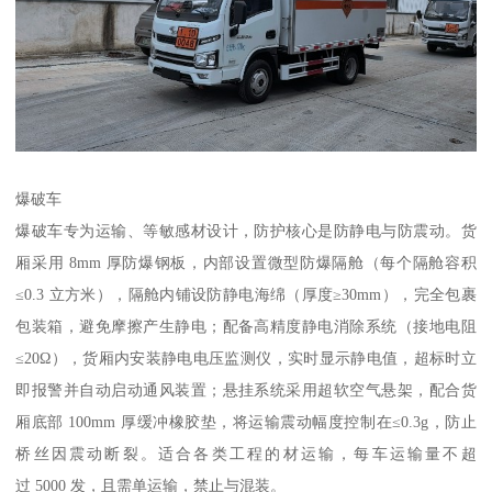
爆破车​
爆破车专为运输、等敏感材设计，防护核心是防静电与防震动。货
厢采用 8mm 厚防爆钢板，内部设置微型防爆隔舱（每个隔舱容积
≤0.3 立方米），隔舱内铺设防静电海绵（厚度≥30mm），完全包裹
包装箱，避免摩擦产生静电；配备高精度静电消除系统（接地电阻
≤20Ω），货厢内安装静电电压监测仪，实时显示静电值，超标时立
即报警并自动启动通风装置；悬挂系统采用超软空气悬架，配合货
厢底部 100mm 厚缓冲橡胶垫，将运输震动幅度控制在≤0.3g，防止
桥丝因震动断裂。适合各类工程的材运输，每车运输量不超
过 5000 发，且需单运输，禁止与混装。​