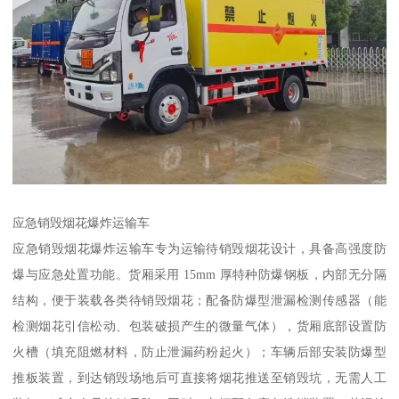
应急销毁烟花爆炸运输车​
应急销毁烟花爆炸运输车专为运输待销毁烟花设计，具备高强度防
爆与应急处置功能。货厢采用 15mm 厚特种防爆钢板，内部无分隔
结构，便于装载各类待销毁烟花；配备防爆型泄漏检测传感器（能
检测烟花引信松动、包装破损产生的微量气体），货厢底部设置防
火槽（填充阻燃材料，防止泄漏药粉起火）；车辆后部安装防爆型
推板装置，到达销毁场地后可直接将烟花推送至销毁坑，无需人工