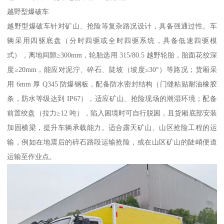
越野型爆破车​
越野型爆破车针对矿山、抢险等复杂路况设计，具备强通过性。车
辆采用四驱底盘（分时四驱或全时四驱系统，具备低速四驱模
式），离地间隙≥300mm，轮胎选用 315/80.5 越野轮胎，胎面花纹深
度≥20mm，能应对泥泞、碎石、陡坡（坡度≤30°）等路况；货厢采
用 6mm 厚 Q345 防爆钢板，配备防水密封结构（门缝粘贴耐油橡胶
条，防水等级达到 IP67），适应矿山、抢险现场的潮湿环境；配备
前置绞盘（拉力≥12 吨），陷入困境时可自行脱困，且货厢底部安装
加固横梁，提升车辆承载能力。适合露天矿山、山区抢险工程的运
输，例如在地震后的碎石路段运输抢险，或在山区矿山的陡峭便道
运输至作业点。​