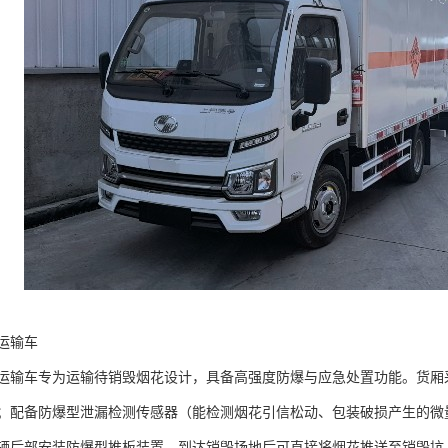
输车​
运输车专为运输待销毁烟花设计，具备高强度防爆与应急处置功能。货厢采用
；配备防爆型泄漏检测传感器（能检测烟花引信松动、包装破损产生的微
辆后部安装防爆型推板装置，到达销毁场地后可直接将烟花推送至销毁坑