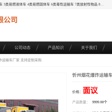
提供1——9类危险品运输车辆： 1类炸药雷管车 2类易燃气瓶车 3类易燃液体车 4类易燃固体车 6类毒性运输车 7类放射性物品 8类腐蚀性物品 9类杂项类物品 各类底盘，品种齐全。厂家直供，品质保证。 公告品种环保齐全，上牌无忧。 全国可送货上门，可分期，可*，可包牌。 详情可咨询: *（微信同号）
限公司
公司动态
产品知识
关于我们
炸运输车厂家 支持定制采购
忻州烟花爆炸运输车
面议
价格：
产品数量：
9999.00个