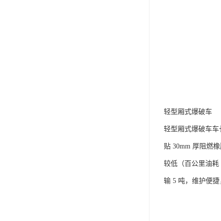
轻型厢式爆破车​
轻型厢式爆破车车长 
贴 30mm 厚阻
较低（百公里油耗 
输 5 吨，维护便