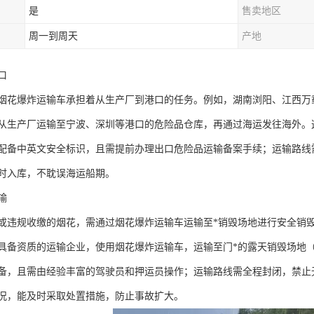
是
售卖地区
周一到周天
产地
​
烟花爆炸运输车承担着从生产厂到港口的任务。例如，湖南浏阳、江西万载
从生产厂运输至宁波、深圳等港口的危险品仓库，再通过海运发往海外。这类运
配备中英文安全标识，且需提前办理出口危险品运输备案手续；运输路线
时入库，不耽误海运船期。​
​
或违规收缴的烟花，需通过烟花爆炸运输车运输至*销毁场地进行安全销
具备资质的运输企业，使用烟花爆炸运输车，运输至门*的露天销毁场地
备，且需由经验丰富的驾驶员和押运员操作；运输路线需全程封闭，禁止
况，能及时采取处置措施，防止事故扩大。