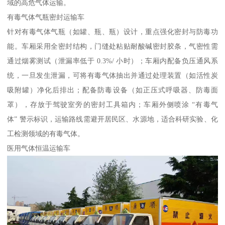
域的高危气体运输。​
有毒气体气瓶密封运输车​
针对有毒气体气瓶（如罐、瓶、瓶）设计，重点强化密封与防毒功
能。车厢采用全密封结构，门缝处粘贴耐酸碱密封胶条，气密性需
通过烟雾测试（泄漏率低于 0.3%/ 小时）；车厢内配备负压通风系
统，一旦发生泄漏，可将有毒气体抽出并通过处理装置（如活性炭
吸附罐）净化后排出；配备防毒设备（如正压式呼吸器、防毒面
罩），存放于驾驶室旁的密封工具箱内；车厢外侧喷涂 “有毒气
体” 警示标识，运输路线需避开居民区、水源地，适合科研实验、化
工检测领域的有毒气体。​
医用气体恒温运输车​