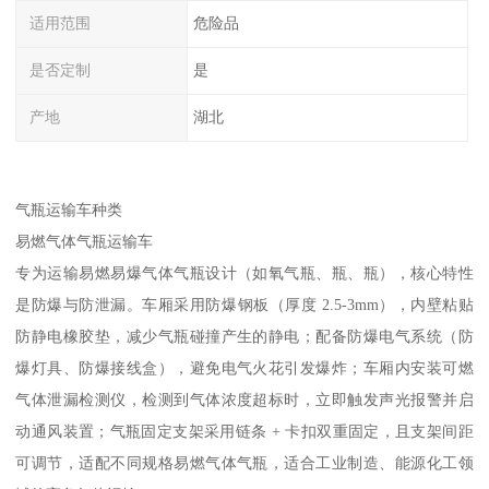
适用范围
危险品
是否定制
是
产地
湖北
气瓶运输车种类​
易燃气体气瓶运输车​
专为运输易燃易爆气体气瓶设计（如氧气瓶、瓶、瓶），核心特性
是防爆与防泄漏。车厢采用防爆钢板（厚度 2.5-3mm），内壁粘贴
防静电橡胶垫，减少气瓶碰撞产生的静电；配备防爆电气系统（防
爆灯具、防爆接线盒），避免电气火花引发爆炸；车厢内安装可燃
气体泄漏检测仪，检测到气体浓度超标时，立即触发声光报警并启
动通风装置；气瓶固定支架采用链条 + 卡扣双重固定，且支架间距
可调节，适配不同规格易燃气体气瓶，适合工业制造、能源化工领