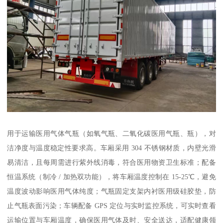
用于运输医用气体气瓶（如氧气瓶、二氧化碳医用气瓶、瓶），对
洁净度与温度稳定性要求高。车厢采用 304 不锈钢材质，内壁光滑
易清洁，且每周需进行紫外线消毒，符合医用物资卫生标准；配备
恒温系统（制冷 / 加热双功能），将车厢温度控制在 15-25℃，避免
温度波动影响医用气体纯度；气瓶固定支架内衬医用级硅胶垫，防
止气瓶表面污染；车辆配备 GPS 定位与实时监控系统，可实时查看
运输位置与车厢温度，确保医用气体及时、安全送达，适配健康领