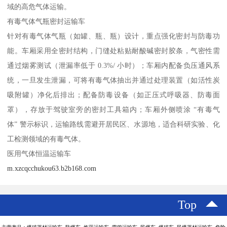
域的高危气体运输。​
有毒气体气瓶密封运输车​
针对有毒气体气瓶（如罐、瓶、瓶）设计，重点强化密封与防毒功
能。车厢采用全密封结构，门缝处粘贴耐酸碱密封胶条，气密性需
通过烟雾测试（泄漏率低于 0.3%/ 小时）；车厢内配备负压通风系
统，一旦发生泄漏，可将有毒气体抽出并通过处理装置（如活性炭
吸附罐）净化后排出；配备防毒设备（如正压式呼吸器、防毒面
罩），存放于驾驶室旁的密封工具箱内；车厢外侧喷涂 “有毒气
体” 警示标识，运输路线需避开居民区、水源地，适合科研实验、化
工检测领域的有毒气体。​
医用气体恒温运输车​
m.xzcqcchukou63.b2b168.com
Top