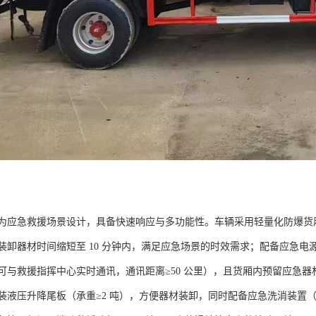
应急救援场景设计，具备快速响应与多功能性。车辆采用轻量化防爆货厢（6mm
装卸器材时间缩短至 10 分钟内，满足应急场景的时效需求；配备应急电源
可与救援指挥中心实时通讯，通讯距离≥50 公里），且货厢内预留应急
装液压升降尾板（承重≥2 吨），方便器材装卸，同时配备应急洗消装置