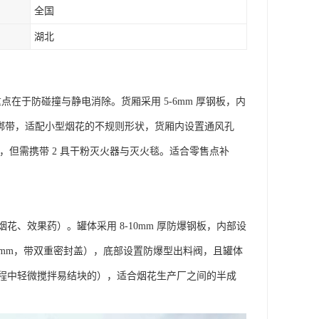
全国
湖北
重点在于防碰撞与静电消除。货厢采用 5-6mm 厚钢板，内
性尼龙绑带，适配小型烟花的不规则形状，货厢内设置通风孔
统，但需携带 2 具干粉灭火器与灭火毯。适合零售点补
、效果药）。罐体采用 8-10mm 厚防爆钢板，内部设
0mm，带双重密封盖），底部设置防爆型出料阀，且罐体
程中轻微搅拌易结块的），适合烟花生产厂之间的半成