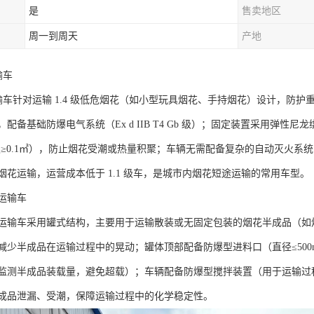
是
售卖地区
周一到周天
产地
车​
运输车针对运输 1.4 级低危烟花（如小型玩具烟花、手持烟花）设计，防护
配备基础防爆电气系统（Ex d IIB T4 Gb 级）；固定装置采用弹
积≥0.1㎡），防止烟花受潮或热量积聚；车辆无需配备复杂的自动灭火系
花运输，运营成本低于 1.1 级车，是城市内烟花短途运输的常用车型。​
输车​
运输车采用罐式结构，主要用于运输散装或无固定包装的烟花半成品（如烟花
减少半成品在运输过程中的晃动；罐体顶部配备防爆型进料口（直径≤50
监测半成品装载量，避免超载）；车辆配备防爆型搅拌装置（用于运输过
成品泄漏、受潮，保障运输过程中的化学稳定性。​