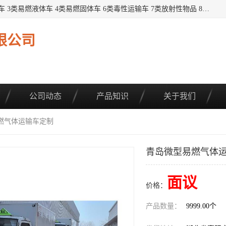
提供1——9类危险品运输车辆： 1类炸药雷管车 2类易燃气瓶车 3类易燃液体车 4类易燃固体车 6类毒性运输车 7类放射性物品 8类腐蚀性物品 9类杂项类物品 各类底盘，品种齐全。厂家直供，品质保证。 公告品种环保齐全，上牌无忧。 全国可送货上门，可分期，可*，可包牌。 详情可咨询: *（微信同号）
限公司
公司动态
产品知识
关于我们
易燃气体运输车定制
青岛微型易燃气体
面议
价格：
产品数量：
9999.00个