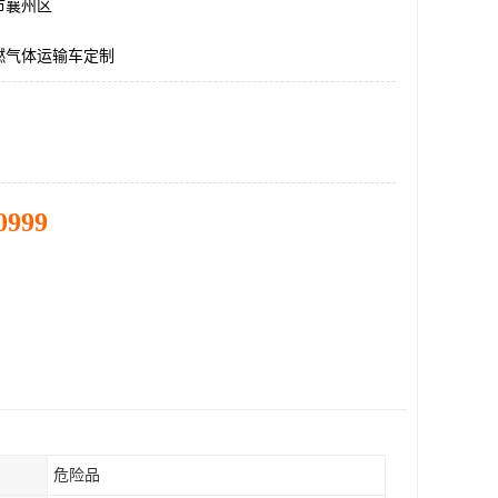
市襄州区
燃气体运输车定制
0999
危险品