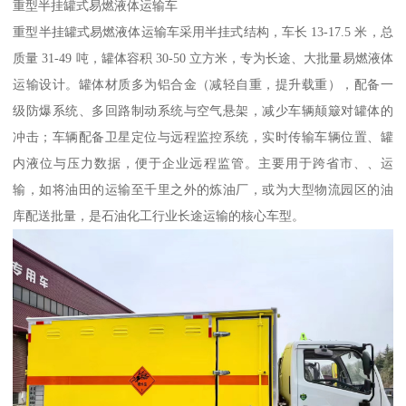
重型半挂罐式易燃液体运输车​
重型半挂罐式易燃液体运输车采用半挂式结构，车长 13-17.5 米，总
质量 31-49 吨，罐体容积 30-50 立方米，专为长途、大批量易燃液体
运输设计。罐体材质多为铝合金（减轻自重，提升载重），配备一
级防爆系统、多回路制动系统与空气悬架，减少车辆颠簸对罐体的
冲击；车辆配备卫星定位与远程监控系统，实时传输车辆位置、罐
内液位与压力数据，便于企业远程监管。主要用于跨省市、、运
输，如将油田的运输至千里之外的炼油厂，或为大型物流园区的油
库配送批量，是石油化工行业长途运输的核心车型。​