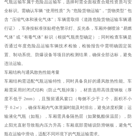
气瓶运输车属于危险品运输车，选择时需全面核查合规性资质与安
全标识。需确认车辆 “使用性质” 为 “危险货物运输”，“货物类型” 包
含 “压缩气体和液化气体”；车辆需取得《道路危险货物运输车辆通
行证》，车身按标准张贴橙色警示灯、反光条，车厢外侧喷涂 “易燃
气体” 或 “有毒气体” 标识（根据气瓶类型确定）；同时检查车辆是
否通过年度危险品运输车辆技术检验，检验报告中需明确固定装
置、制动系统、防爆设备等项目的检测结果，确保全部达标，避免
违法运输。​
车厢结构与通风散热性能考量​
车厢结构需适配气瓶运输特性，同时具备良好的通风散热性能。车
厢需采用封闭式结构（防止气瓶掉落），材质选用高强度钢板（厚
度不低于 2mm），且预留通风窗口（每侧不少于 2 个，面积不小
于 0.2㎡），确保车厢内气体泄漏时能及时排出，避免浓度积聚；运
输液化气瓶（如瓶），车厢需具备隔热层（如聚氨酯保温层），防
止阳光直射导致瓶内压力升高；车厢底部需铺设防滑钢板，避免气
瓶在运输中滑动，适配不同环境下的气瓶运输需求。​