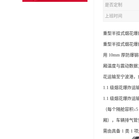
是否定制
上班时间
重型半挂式烟花爆
重型半挂式烟花爆炸运
用 10mm 厚
厢温度与震动数据
花运输至宁波港，
1.1 级烟花爆炸运输
1.1 级烟花爆炸
（每个隔舱容积≤
厢），车辆排气管
需由具备 1 类 