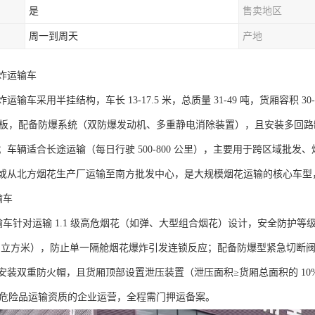
是
售卖地区
周一到周天
产地
炸运输车​
输车采用半挂结构，车长 13-17.5 米，总质量 31-49 吨，货厢容积
防爆钢板，配备防爆系统（双防爆发动机、多重静电消除装置），且安装多回
；车辆适合长途运输（每日行驶 500-800 公里），主要用于跨区域批
或从北方烟花生产厂运输至南方批发中心，是大规模烟花运输的核心车型，
车​
运输车针对运输 1.1 级高危烟花（如弹、大型组合烟花）设计，安全防护等
5 立方米），防止单一隔舱烟花爆炸引发连锁反应；配备防爆型紧急切断阀
安装双重防火帽，且货厢顶部设置泄压装置（泄压面积≥货厢总面积的 1
1 项危险品运输资质的企业运营，全程需门押运备案。​