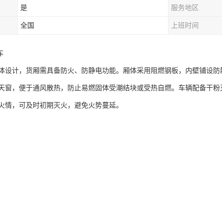
是
服务地区
全国
上班时间
​
体设计，货厢需具备防火、防静电功能。厢体采用阻燃钢板，内壁铺设防
天窗，便于通风散热，防止易燃固体受潮结块或受热自燃。车辆配备干粉灭
火情，可及时初期灭火，避免火势蔓延。​