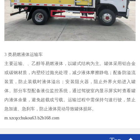
3 类易燃液体运输车​
主要运输、、乙醇等易燃液体，以罐式结构为主。罐体采用铝合金
或碳钢材质，内壁经过抛光处理，减少液体摩擦静电；配备防溢流
装置，防止装载时液体溢出；安装阻火器，阻止外界火焰进入罐
体。部分车型配备液位监控系统，通过驾驶室内显示屏实时查看罐
内液体余量，避免超载或亏载。运输过程中需保持匀速行驶，禁止
急加速、急刹车，防止液体晃动导致罐体损坏。​
m.xzcqcchukou63.b2b168.com