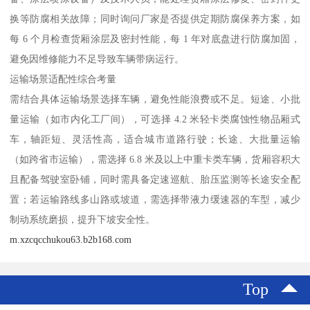
换等防腐相关故障；同时询问厂家是否提供定期防腐保养方案，如
每 6 个月检查货厢涂层及密封性能，每 1 年对底盘进行防腐加固，
避免因维修能力不足导致车辆带病运行。​
运输场景适配性综合考量​
需结合具体运输场景选择车辆，避免性能浪费或不足。短途、小批
量运输（如市内化工厂间），可选择 4.2 米轻卡类腐蚀性物品厢式
车，轴距短、灵活性高，适合城市道路行驶；长途、大批量运输
（如跨省市运输），需选择 6.8 米及以上中重卡类车辆，货厢容积大
且配备驾驶室卧铺，同时需具备定速巡航、胎压监测等长途安全配
置；若运输路线多山路或坡道，需选择带液力缓速器的车型，减少
制动系统磨损，提升下坡安全性。​
m.xzcqcchukou63.b2b168.com
Top