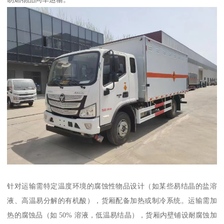
针对运输需特定温度环境的腐蚀性物品设计（如某些易结晶的盐溶
液、高温易分解的有机酸），货厢配备加热或制冷系统。运输需加
热的腐蚀品（如 50% 溶液，低温易结晶），货厢内壁铺设耐腐蚀加